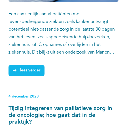
Een aanzienlijk aantal patiënten met
levensbedreigende ziekten zoals kanker ontvangt
potentieel niet-passende zorg in de laatste 30 dagen
van het leven, zoals spoedeisende hulp-bezoeken,
ziekenhuis- of IC-opnames of overlijden in het
ziekenhuis. Dit blijkt uit een onderzoek van Manon
Boddaert en collega’s, waarover onlangs gepubliceerd
werd in het special issue ‘Palliative Care for Patients
lees verder
with Cancer’ van Cancers. Het verbeteren van de
kwaliteit van zorg aan het einde van het leven is een
prioriteit voor patiënten en hun families en voor de
4 december 2023
volksgezondheid. De onderzoekers onderstrepen het
belang van vroegtijdige inzet van gespecialiseerde
Tijdig integreren van palliatieve zorg in
palliatieve zorg in complexe sitaties als integraal
de oncologie; hoe gaat dat in de
onderdeel van de reguliere zorg.
praktijk?