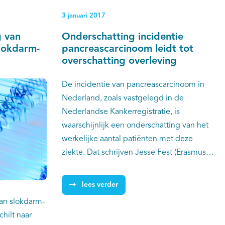
3 januari 2017
g van
Onderschatting incidentie
slokdarm-
pancreascarcinoom leidt tot
overschatting overleving
De incidentie van pancreascarcinoom in
Nederland, zoals vastgelegd in de
Nederlandse Kankerregistratie, is
waarschijnlijk een onderschatting van het
werkelijke aantal patiënten met deze
ziekte. Dat schrijven Jesse Fest (Erasmus
MC) en collega’s van Erasmus MC en IKNL
in de European Journal of Cancer. De
lees verder
onderschatting van de incidentie is
van slokdarm-
volgens de onderzoekers geen exclusief
hilt naar
Nederlands verschijnsel. Ook in andere