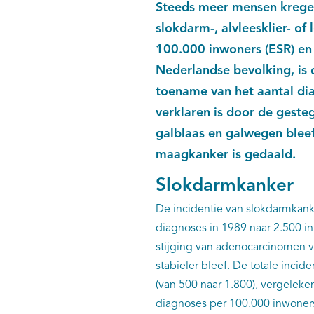
Steeds meer mensen kregen
slokdarm-, alvleesklier- of
100.000 inwoners (ESR) en
Nederlandse bevolking, is 
toename van het aantal di
verklaren is door de geste
galblaas en galwegen bleef
maagkanker is gedaald.
Slokdarmkanker
De incidentie van slokdarmkank
diagnoses in 1989 naar 2.500 in
stijging van adenocarcinomen va
stabieler bleef. De totale inci
(van 500 naar 1.800), vergeleke
diagnoses per 100.000 inwoners