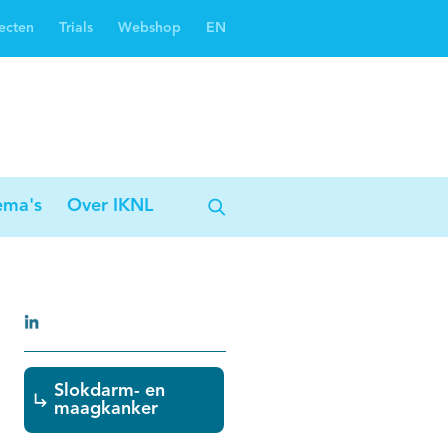
ecten
Trials
Webshop
EN
Oncoguide
Oncologiezorgnetwerken
ema's
Over IKNL
Slokdarm- en
maagkanker