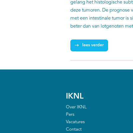
gelang het histologische sub
deze tumoren. De prognose v
met een intestinale tumor is s
beter dan van lotgenoten met
tumor. Dat blijkt uit een lande
van Rosa van der Kaaij (NKI-A
lees verder
Amsterdam), waarin data van
Nederlandse Kankerregistrati
Pathologisch-Anatomisch Land
Geautomatiseerd Archief (PAL
gekoppeld.
IKNL
Over IKNL
Pers
Vacatures
Contact