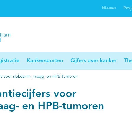
Nieuws
Proj
rwijsgids kanker
Profielstudie
Palliaweb
jwerkingen bij
Profiles registry
Palliarts (app)
nker
istratie
Kankersoorten
Cijfers over kanker
Th
fers voor slokdarm-, maag- en HPB-tumoren
entiecijfers voor
aag- en HPB-tumoren