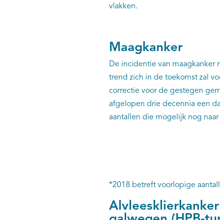
vlakken.
Maagkanker
De incidentie van maagkanker n
trend zich in de toekomst zal vo
correctie voor de gestegen gem
afgelopen drie decennia een da
aantallen die mogelijk nog naa
*2018 betreft voorlopige aantal
Alvleesklierkanker
galwegen (HPB-tu