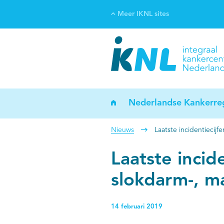
Meer IKNL sites
Ve
Bi
ka
Nederlandse Kankerreg
Nieuws
Laatste incidentiecij
Laatste incid
slokdarm-, m
14 februari 2019