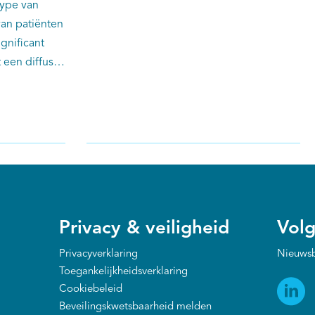
type van
EU-landen, waaronder België, IJsland en
an patiënten
Zweden, is de incidentie van
ignificant
pancreascarcinoom lager dan de
 een diffuse
gerapporteerde sterfte. Een gevolg van
lijke studie
een te laag ingeschatte incidentie is dat
vL,
de toch al slechte overleving van deze
 de
patiënten juist wordt overschat.
e (NKR) en
elijk
GA) zijn
Privacy & veiligheid
Volg
Privacyverklaring
Nieuwsb
Toegankelijkheidsverklaring
Cookiebeleid
Beveilingskwetsbaarheid melden