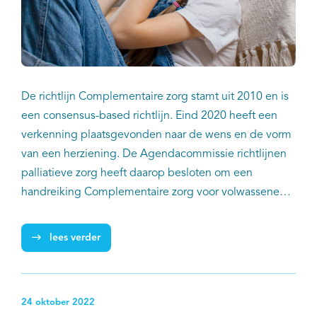
De richtlijn Complementaire zorg stamt uit 2010 en is
een consensus-based richtlijn. Eind 2020 heeft een
verkenning plaatsgevonden naar de wens en de vorm
van een herziening. De Agendacommissie richtlijnen
palliatieve zorg heeft daarop besloten om een
handreiking Complementaire zorg voor volwassenen
en voor kinderen in de palliatieve fase te maken. In
juni 2023 is de herziene handreiking Complementaire
lees verder
zorg voor volwassenen in de palliatieve fase
uitgebracht. Inmiddels is ook het deel voor kinderen
herzien en gepubliceerd. IKNL is als procesbegeleider
24 oktober 2022
betrokken bij de richtlijnen palliatieve zorg, zo ook bij