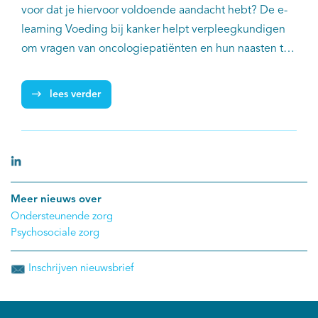
voor dat je hiervoor voldoende aandacht hebt? De e-
learning Voeding bij kanker helpt verpleegkundigen
om vragen van oncologiepatiënten en hun naasten te
kunnen beantwoorden. Ook geeft de e-learning
handvatten hoe zij kunnen signaleren of en wanneer
lees verder
ondersteuning bij voeding nodig is.
Meer nieuws over
Ondersteunende zorg
Psychosociale zorg
Inschrijven nieuwsbrief