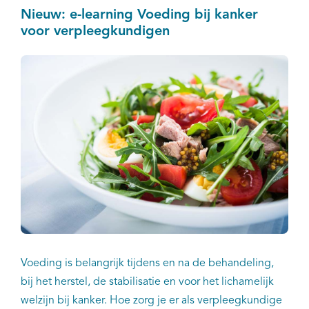
deze handreiking. Deze is primair bedoeld voor
Nieuw: e-learning Voeding bij kanker
verpleegkundigen, zorgvrijwilligers en ouders of
voor verpleegkundigen
verzorgers.
Voeding is belangrijk tijdens en na de behandeling,
bij het herstel, de stabilisatie en voor het lichamelijk
welzijn bij kanker. Hoe zorg je er als verpleegkundige