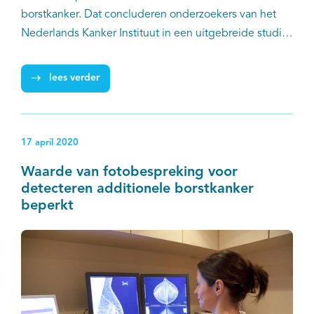
borstkanker. Dat concluderen onderzoekers van het
Nederlands Kanker Instituut in een uitgebreide studie.
De PRS313-score kan ingebouwd worden in
bestaande predictiemodellen en op die manier
lees verder
bijdragen aan het identificeren van vrouwen met een
laag of hoog risico op contralaterale borstkanker.
17 april 2020
Waarde van fotobespreking voor
detecteren additionele borstkanker
beperkt