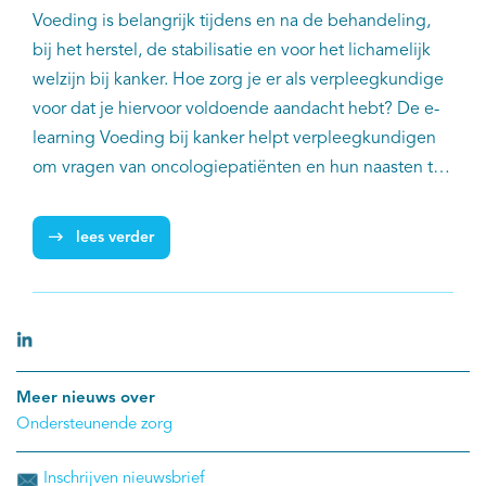
Voeding is belangrijk tijdens en na de behandeling,
bij het herstel, de stabilisatie en voor het lichamelijk
welzijn bij kanker. Hoe zorg je er als verpleegkundige
voor dat je hiervoor voldoende aandacht hebt? De e-
learning Voeding bij kanker helpt verpleegkundigen
om vragen van oncologiepatiënten en hun naasten te
kunnen beantwoorden. Ook geeft de e-learning
handvatten hoe zij kunnen signaleren of en wanneer
lees verder
ondersteuning bij voeding nodig is.
Meer nieuws over
Ondersteunende zorg
Inschrijven nieuwsbrief