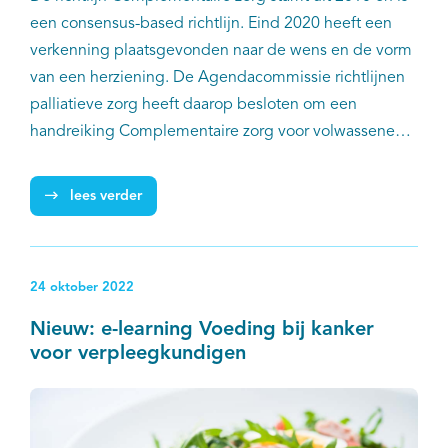
een consensus-based richtlijn. Eind 2020 heeft een
verkenning plaatsgevonden naar de wens en de vorm
van een herziening. De Agendacommissie richtlijnen
palliatieve zorg heeft daarop besloten om een
handreiking Complementaire zorg voor volwassenen
en voor kinderen in de palliatieve fase te maken. In
juni 2023 is de herziene handreiking Complementaire
lees verder
zorg voor volwassenen in de palliatieve fase
uitgebracht. Inmiddels is ook het deel voor kinderen
herzien en gepubliceerd. IKNL is als procesbegeleider
24 oktober 2022
betrokken bij de richtlijnen palliatieve zorg, zo ook bij
deze handreiking. Deze is primair bedoeld voor
Nieuw: e-learning Voeding bij kanker
verpleegkundigen, zorgvrijwilligers en ouders of
voor verpleegkundigen
verzorgers.