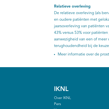
Relatieve overleving
De relatieve overleving (als be
en oudere patiënten met gelokal
jaarsoverleving van patiënten v
43% versus 53% voor patiënten j
aanwezigheid van een of meer c
terughoudendheid bij de keuze
Meer informatie over de pro
IKNL
Over IKNL
Pers