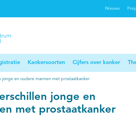
Nieuws
Proj
rwijsgids kanker
Profielstudie
Palliaweb
jwerkingen bij
Profiles registry
Palliarts (app)
nker
istratie
Kankersoorten
Cijfers over kanker
Th
len jonge en oudere mannen met prostaatkanker
erschillen jonge en
en met prostaatkanker