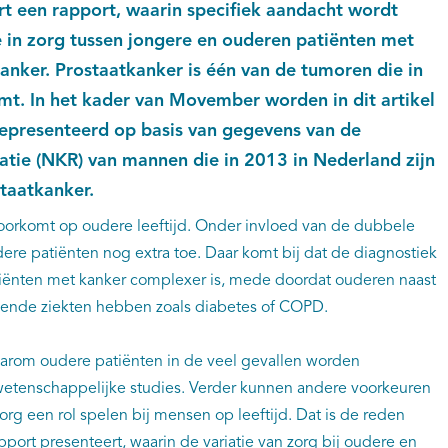
t een rapport, waarin specifiek aandacht wordt
 in zorg tussen jongere en ouderen patiënten met
anker. Prostaatkanker is één van de tumoren die in
mt. In het kader van Movember worden in dit artikel
gepresenteerd op basis van gegevens van de
atie (NKR) van mannen die in 2013 in Nederland zijn
taatkanker.
voorkomt op oudere leeftijd. Onder invloed van de dubbele
dere patiënten nog extra toe. Daar komt bij dat de diagnostiek
iënten met kanker complexer is, mede doordat ouderen naast
mende ziekten hebben zoals diabetes of COPD.
aarom oudere patiënten in de veel gevallen worden
wetenschappelijke studies. Verder kunnen andere voorkeuren
rg een rol spelen bij mensen op leeftijd. Dat is de reden
ort presenteert, waarin de variatie van zorg bij oudere en