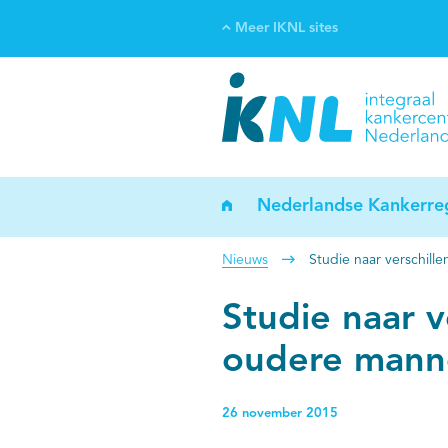
Meer IKNL sites
Ve
Bi
ka
Nederlandse Kankerreg
Nieuws
Studie naar verschil
Studie naar v
oudere mann
26 november 2015