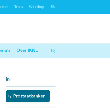
ecten
Trials
Webshop
EN
Oncoguide
Oncologiezorgnetwerken
ema's
Over IKNL
Prostaatkanker