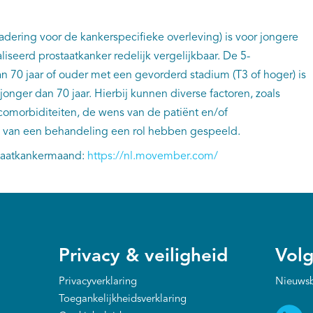
nadering voor de kankerspecifieke overleving) is voor jongere
iseerd prostaatkanker redelijk vergelijkbaar. De 5-
an 70 jaar of ouder met een gevorderd stadium (T3 of hoger) is
onger dan 70 jaar. Hierbij kunnen diverse factoren, zoals
omorbiditeiten, de wens van de patiënt en/of
 van een behandeling een rol hebben gespeeld.
staatkankermaand:
https://nl.movember.com/
Privacy & veiligheid
Volg
Privacyverklaring
Nieuwsb
Toegankelijkheidsverklaring