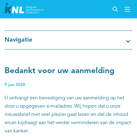
Nederlandse Kankerregistratie
Navigatie
Kankersoorten
Cijfers over kanker
Bedankt voor uw aanmelding
Thema's
9 juni 2020
U ontvangt een bevestiging van uw aanmelding op het
Over IKNL
door u opgegeven e-mailadres. Wij hopen dat u onze
nieuwsbrief met veel plezier gaat lezen en dat de inhoud
Kanker & leven
ervan bijdraagt aan het verder verminderen van de impact
van kanker.
Palliatieve zorg