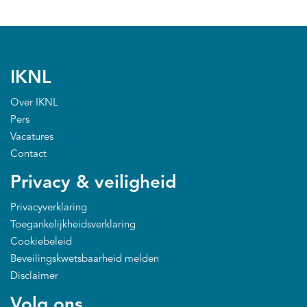
Kankeratlas
IKNL and the NCR
IKNL
Dure geneesmiddelen
Over IKNL
Pers
Vacatures
Itemsets
Contact
Nieuws
Privacy & veiligheid
Projecten
Privacyverklaring
Toegankelijkheidsverklaring
Trials
Cookiebeleid
Beveilingskwetsbaarheid melden
Webshop
Disclaimer
Volg ons