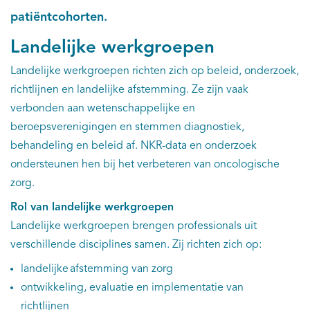
patiëntcohorten.
Kankeratlas
Landelijke werkgroepen
IKNL and the NCR
Landelijke werkgroepen richten zich op beleid, onderzoek,
richtlijnen en landelijke afstemming. Ze zijn vaak
Dure geneesmiddelen
verbonden aan wetenschappelijke en
beroepsverenigingen en stemmen diagnostiek,
Itemsets
behandeling en beleid af. NKR-data en onderzoek
ondersteunen hen bij het verbeteren van oncologische
Nieuws
zorg.
Rol van landelijke werkgroepen
Projecten
Landelijke werkgroepen brengen professionals uit
Trials
verschillende disciplines samen. Zij richten zich op:
landelijke afstemming van zorg
Webshop
ontwikkeling, evaluatie en implementatie van
richtlijnen