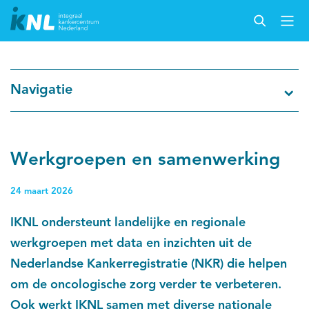
Nederlandse Kankerregistratie
Navigatie
Kankersoorten
Cijfers over kanker
Werkgroepen en samenwerking
Thema's
24 maart 2026
IKNL ondersteunt landelijke en regionale
Over IKNL
werkgroepen met data en inzichten uit de
Nederlandse Kankerregistratie (NKR) die helpen
Kanker & leven
om de oncologische zorg verder te verbeteren.
Palliatieve zorg
Ook werkt IKNL samen met diverse nationale