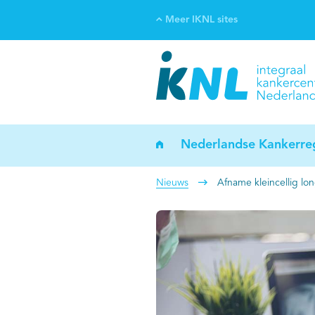
Meer IKNL sites
Ve
Bi
ka
Nederlandse Kankerreg
Nieuws
Afname kleincellig lo