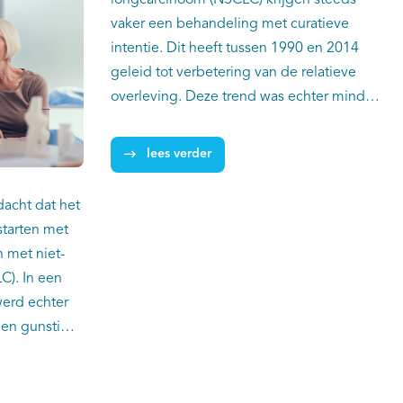
vaker een behandeling met curatieve
intentie. Dit heeft tussen 1990 en 2014
geleid tot verbetering van de relatieve
overleving. Deze trend was echter minder
sterk zichtbaar bij oudere patiënten, zo
blijkt uit onderzoek van Elisabeth Driessen
lees verder
(VieCuri MC) en collega’s met gegevens
van ruim 187.000 patiënten uit de
acht dat het
Nederlandse Kankerregistratie. De
starten met
verschillen tussen jongere en oudere
 met niet-
patiënten leek in de tijd kleiner te worden
C). In een
bij stadium I, maar bleef onveranderd bij
werd echter
stadium II en werden zelfs groter bij
en gunstig
stadium III en IV ten nadele van ouderen.
-kleincellige
In toekomstige studies dient de focus
at staat te
daarom gericht te zijn op voorspellende
onderzoek van