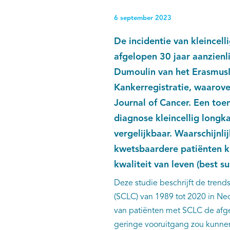
6 september 2023
De incidentie van kleincell
afgelopen 30 jaar aanzienli
Dumoulin van het ErasmusM
Kankerregistratie, waarov
Journal of Cancer. Een to
diagnose kleincellig long
vergelijkbaar. Waarschijnli
kwetsbaardere patiënten k
kwaliteit van leven (best s
Deze studie beschrijft de trend
(SCLC) van 1989 tot 2020 in Ne
van patiënten met SCLC de afge
geringe vooruitgang zou kunnen