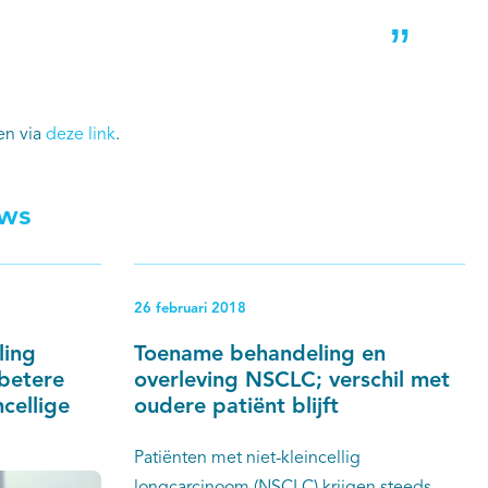
zen via
deze link
.
uws
26 februari 2018
ling
Toename behandeling en
betere
overleving NSCLC; verschil met
ncellige
oudere patiënt blijft
Patiënten met niet-kleincellig
longcarcinoom (NSCLC) krijgen steeds