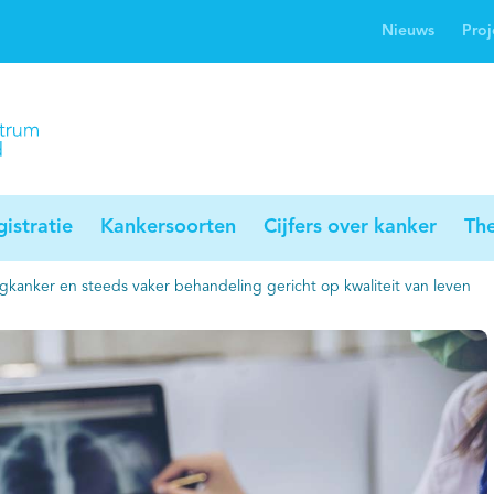
Nieuws
Proj
rwijsgids kanker
Profielstudie
Palliaweb
jwerkingen bij
Profiles registry
Palliarts (app)
nker
istratie
Kankersoorten
Cijfers over kanker
Th
ngkanker en steeds vaker behandeling gericht op kwaliteit van leven