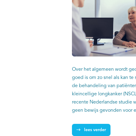
Over het algemeen wordt ged
goed is om zo snel als kan te 
de behandeling van patiënten
kleincellige longkanker (NSCL
recente Nederlandse studie 
geen bewijs gevonden voor e
effect van snelle start bij niet
longkanker stadium III en IV. D
lees verder
lezen in het artikel over het 