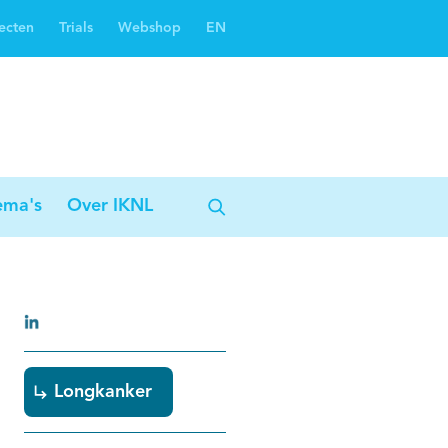
ecten
Trials
Webshop
EN
Oncoguide
Oncologiezorgnetwerken
ema's
Over IKNL
Longkanker