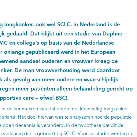
ig longkanker, ook wel SCLC, in Nederland is de
jk gedaald. Dat blijkt uit een studie van Daphne
C en collega’s op basis van de Nederlandse
er onlangs gepubliceerd werd in het European
enemend aandeel ouderen en vrouwen kreeg de
kanker. De man-vrouwverhouding werd daardoor
jk als gevolg van meer oudere en waarschijnlijk
regen meer patiënten alleen behandeling gericht op
upportive care – ofwel BSC).
s in de kenmerken van patiënten met kleincellig longkanker
derland. Het doel hiervan was te analyseren hoe de populatie
lopen decennia is veranderd, in de hypothese dat dit de
 verklaren die is geboekt bij SCLC. Voor de studie werden in