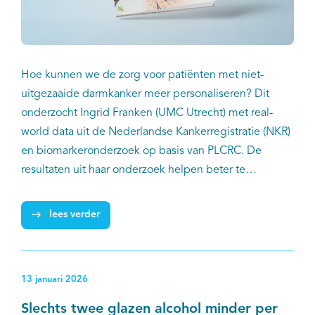
Hoe kunnen we de zorg voor patiënten met niet-
uitgezaaide darmkanker meer personaliseren? Dit
onderzocht Ingrid Franken (UMC Utrecht) met real-
world data uit de Nederlandse Kankerregistratie (NKR)
en biomarkeronderzoek op basis van PLCRC. De
resultaten uit haar onderzoek helpen beter te
voorspellen welke patiënten met stadium II/III
dikkedarm- of endeldarmkanker baat hebben bij
lees verder
aanvullende chemotherapie; welke patiënten
overbehandeling bespaard kan worden; en voor welke
patiënten de behandeling juist ontoereikend is.
13 januari 2026
Slechts twee glazen alcohol minder per