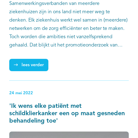
Samenwerkingsverbanden van meerdere
ziekenhuizen zijn in ons land niet meer weg te
denken. Elk ziekenhuis werkt wel samen in (meerdere)
netwerken om de zorg efficiënter en beter te maken.
Toch worden die ambities niet vanzelfsprekend
gehaald. Dat blijkt uit het promotieonderzoek van
Roos van der Ven, uitgevoerd in samenwerking met
IKNL, Maastricht University en het Oncologisch
lees verder
Netwerk Zuidoost-Nederland (OncoZON). Het
onderzoek laat zien dat het daadwerkelijk verbeteren
van de zorg staat of valt met duidelijke doelen, goed
24 mei 2022
georganiseerde processen en regelmatige evaluatie.
'Ik wens elke patiënt met
schildklierkanker een op maat gesneden
behandeling toe'