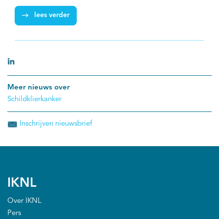
moeten slikken van schildklierhormonen. Welke
lees verder
ontwikkelingen zijn er om de kwaliteit van leven voor
deze mensen tijdens en/of na kanker te verhogen?
Hierover spraken wij prof. dr. Menno Vriens. ‘Het zou
niet mogen uitmaken in welk ziekenhuis een patiënt
als eerste terecht komt.’
Meer nieuws over
Schildklierkanker
Inschrijven nieuwsbrief
IKNL
Over IKNL
Pers