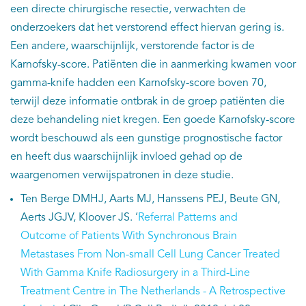
een directe chirurgische resectie, verwachten de
onderzoekers dat het verstorend effect hiervan gering is.
Een andere, waarschijnlijk, verstorende factor is de
Karnofsky-score. Patiënten die in aanmerking kwamen voor
gamma-knife hadden een Karnofsky-score boven 70,
terwijl deze informatie ontbrak in de groep patiënten die
deze behandeling niet kregen. Een goede Karnofsky-score
wordt beschouwd als een gunstige prognostische factor
en heeft dus waarschijnlijk invloed gehad op de
waargenomen verwijspatronen in deze studie.
Ten Berge DMHJ, Aarts MJ, Hanssens PEJ, Beute GN,
Aerts JGJV, Kloover JS. ‘
Referral Patterns and
Outcome of Patients With Synchronous Brain
Metastases From Non-small Cell Lung Cancer Treated
With Gamma Knife Radiosurgery in a Third-Line
Treatment Centre in The Netherlands - A Retrospective