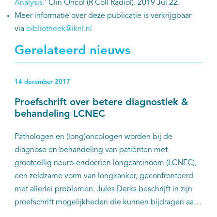
Analysis.
’ Clin Oncol (R Coll Radiol). 2019 Jul 22.
Meer informatie over deze publicatie is verkrijgbaar
via
bibliotheek@iknl.nl
Gerelateerd nieuws
14 december 2017
Proefschrift over betere diagnostiek &
behandeling LCNEC
Pathologen en (long)oncologen worden bij de
diagnose en behandeling van patiënten met
grootcellig neuro‐endocrien longcarcinoom (LCNEC),
een zeldzame vorm van longkanker, geconfronteerd
met allerlei problemen. Jules Derks beschrijft in zijn
proefschrift mogelijkheden die kunnen bijdragen aan
betere diagnostiek en behandeling van deze ziekte.