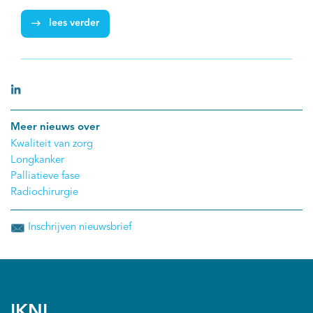
Zo kunnen patiënten met bevestigd LCNEC mogelijk
lees verder
voordeel hebben bij gecombineerde chemotherapie
met platinum‐gemcitabine of platinum‐taxaan, een
regime dat tot dusver bij patiënten met niet-kleincellig
longcarcinoom werd ingezet.
Meer nieuws over
Kwaliteit van zorg
Longkanker
Palliatieve fase
Radiochirurgie
Inschrijven nieuwsbrief
IKNL