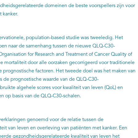
dheidsgerelateerde domeinen de beste voorspellers zijn voor
t kanker.
ervationele, population-based studie was tweeledig. Het
doen naar de samenhang tussen de nieuwe QLQ-C30-
rganisation for Research and Treatment of Cancer Quality of
 mortaliteit door alle oorzaken gecorrigeerd voor traditionele
e prognostische factoren. Het tweede doel was het maken van
jds de prognostische waarde van de QLQ-C30-
uikte algehele scores voor kwaliteit van leven (QoL) en
eren op basis van de QLQ-C30-schalen.
 verklaringen genoemd voor de relatie tussen de
eit van leven en overleving van patiënten met kanker. Een
teerde gezondheidsgerelateerde kwaliteit van leven het