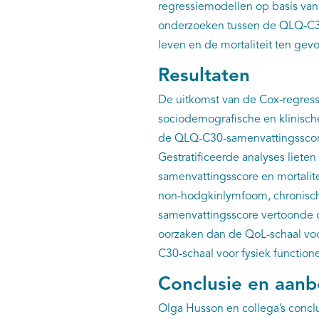
regressiemodellen op basis va
onderzoeken tussen de QLQ-C30-
leven en de mortaliteit ten gevo
Resultaten
De uitkomst van de Cox-regres
sociodemografische en klinisch
de QLQ-C30-samenvattingsscore e
Gestratificeerde analyses liete
samenvattingsscore en mortalite
non-hodgkinlymfoom, chronisc
samenvattingsscore vertoonde o
oorzaken dan de QoL-schaal voor
C30-schaal voor fysiek functione
Conclusie en aanb
Olga Husson en collega’s concl