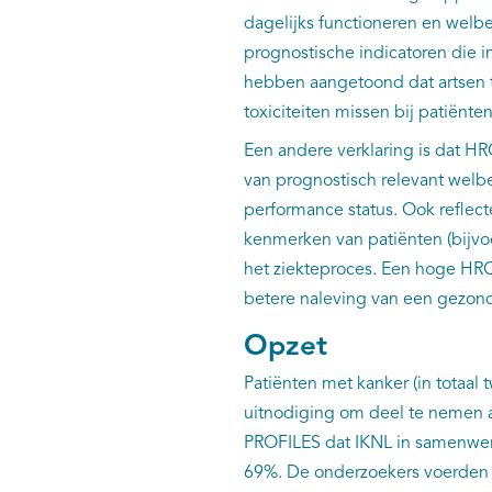
dagelijks functioneren en welbe
prognostische indicatoren die i
hebben aangetoond dat artsen to
toxiciteiten missen bij patiënte
Een andere verklaring is dat HR
van prognostisch relevant welb
performance status. Ook reflec
kenmerken van patiënten (bijvo
het ziekteproces. Een hoge HRQ
betere naleving van een gezonde
Opzet
Patiënten met kanker (in totaal
uitnodiging om deel te nemen a
PROFILES dat IKNL in samenwerk
69%. De onderzoekers voerden s