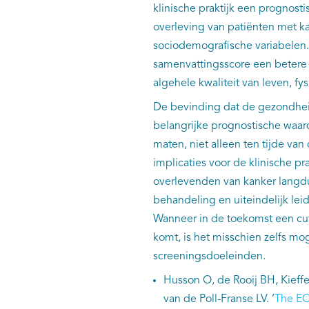
klinische praktijk een prognost
overleving van patiënten met ka
sociodemografische variabelen.
samenvattingsscore een betere
algehele kwaliteit van leven, f
De bevinding dat de gezondheid
belangrijke prognostische waar
maten, niet alleen ten tijde van
implicaties voor de klinische p
overlevenden van kanker langdu
behandeling en uiteindelijk le
Wanneer in de toekomst een cu
komt, is het misschien zelfs mo
screeningsdoeleinden.
Husson O, de Rooij BH, Kieff
van de Poll-Franse LV. ‘
The EO