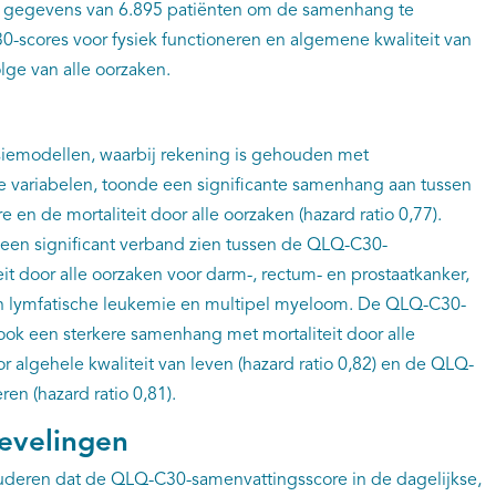
n gegevens van 6.895 patiënten om de samenhang te
scores voor fysiek functioneren en algemene kwaliteit van
lge van alle oorzaken.
siemodellen, waarbij rekening is gehouden met
e variabelen, toonde een significante samenhang aan tussen
n de mortaliteit door alle oorzaken (hazard ratio 0,77).
n een significant verband zien tussen de QLQ-C30-
it door alle oorzaken voor darm-, rectum- en prostaatkanker,
h lymfatische leukemie en multipel myeloom. De QLQ-C30-
ok een sterkere samenhang met mortaliteit door alle
 algehele kwaliteit van leven (hazard ratio 0,82) en de QLQ-
ren (hazard ratio 0,81).
evelingen
uderen dat de QLQ-C30-samenvattingsscore in de dagelijkse,