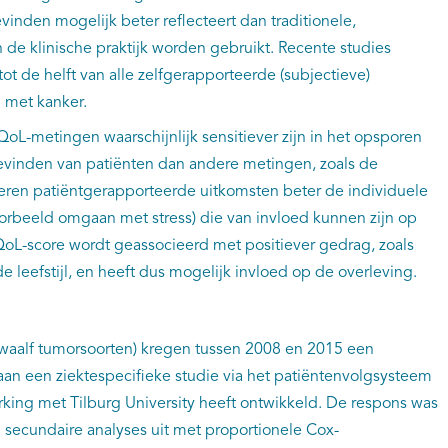
vinden mogelijk beter reflecteert dan traditionele,
n de klinische praktijk worden gebruikt. Recente studies
t de helft van alle zelfgerapporteerde (subjectieve)
n met kanker.
QoL-metingen waarschijnlijk sensitiever zijn in het opsporen
evinden van patiënten dan andere metingen, zoals de
teren patiëntgerapporteerde uitkomsten beter de individuele
orbeeld omgaan met stress) die van invloed kunnen zijn op
oL-score wordt geassocieerd met positiever gedrag, zoals
 leefstijl, en heeft dus mogelijk invloed op de overleving.
 twaalf tumorsoorten) kregen tussen 2008 en 2015 een
an een ziektespecifieke studie via het patiëntenvolgsysteem
ing met Tilburg University heeft ontwikkeld. De respons was
ecundaire analyses uit met proportionele Cox-