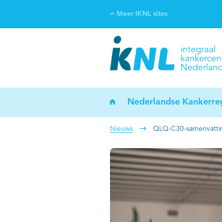
Meer IKNL sites
Ve
Bi
ka
Nederlandse Kankerreg
Nieuws
QLQ-C30-samenvatting