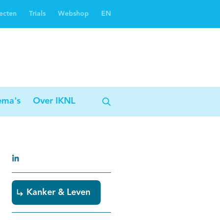
ecten
Trials
Webshop
EN
Oncoguide
Oncologiezorgnetwerken
ema's
Over IKNL
Kanker & Leven