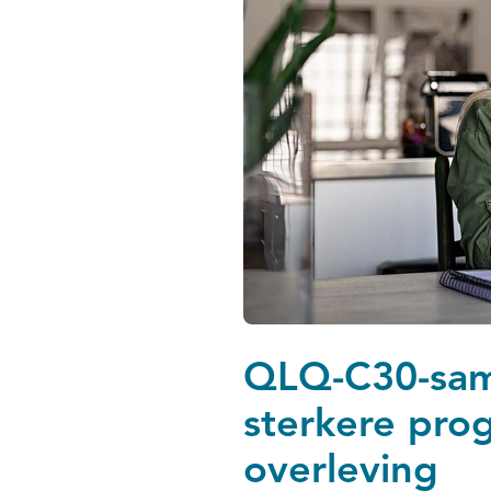
QLQ-C30-sam
sterkere pro
overleving