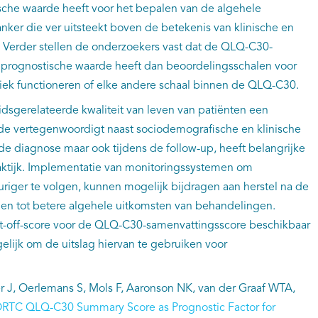
ische waarde heeft voor het bepalen van de algehele
nker die ver uitsteekt boven de betekenis van klinische en
 Verder stellen de onderzoekers vast dat de QLQ-C30-
 prognostische waarde heeft dan beoordelingsschalen voor
ysiek functioneren of elke andere schaal binnen de QLQ-C30.
sgerelateerde kwaliteit van leven van patiënten een
de vertegenwoordigt naast sociodemografische en klinische
 de diagnose maar ook tijdens de follow-up, heeft belangrijke
raktijk. Implementatie van monitoringssystemen om
riger te volgen, kunnen mogelijk bijdragen aan herstel na de
iden tot betere algehele uitkomsten van behandelingen.
t-off-score voor de QLQ-C30-samenvattingsscore beschikbaar
gelijk om de uitslag hiervan te gebruiken voor
er J, Oerlemans S, Mols F, Aaronson NK, van der Graaf WTA,
RTC QLQ-C30 Summary Score as Prognostic Factor for