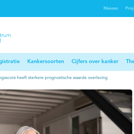
Nieuws
Proj
rwijsgids kanker
Profielstudie
Palliaweb
jwerkingen bij
Profiles registry
Palliarts (app)
nker
istratie
Kankersoorten
Cijfers over kanker
Th
sscore heeft sterkere prognostische waarde overleving