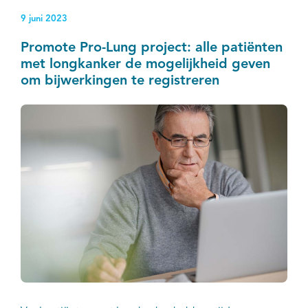
kleincellige longkanker, darmkanker, prostaatkanker
9 juni 2023
en melanoom. De resultaten tonen aan dat inkomen
samenhangt met de manier waarop kanker wordt
Promote Pro-Lung project: alle patiënten
behandeld, wat kan duiden op ongelijkheden in de
met longkanker de mogelijkheid geven
kankerzorg.
om bijwerkingen te registreren