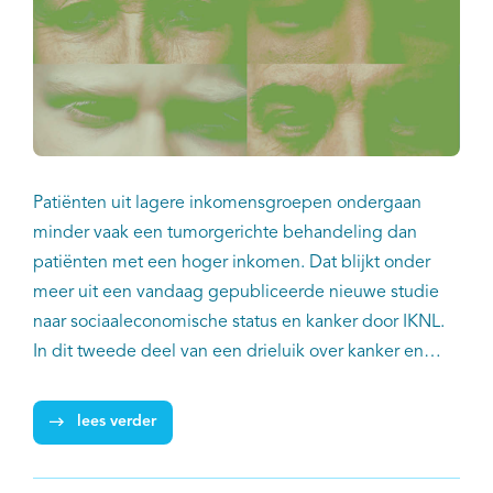
Patiënten uit lagere inkomensgroepen ondergaan
minder vaak een tumorgerichte behandeling dan
patiënten met een hoger inkomen. Dat blijkt onder
meer uit een vandaag gepubliceerde nieuwe studie
naar sociaaleconomische status en kanker door IKNL.
In dit tweede deel van een drieluik over kanker en
sociaaleconomische status in Nederland gaat het
specifiek over behandelverschillen bij kanker in relatie
lees verder
tot het inkomen van patiënten. Dit is bekeken voor vijf
veel voorkomende tumorsoorten: borstkanker, niet-