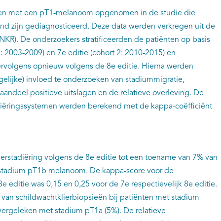
nten met een pT1-melanoom opgenomen in de studie die
nd zijn gediagnosticeerd. Deze data werden verkregen uit de
NKR). De onderzoekers stratificeerden de patiënten op basis
: 2003-2009) en 7e editie (cohort 2: 2010-2015) en
vervolgens opnieuw volgens de 8e editie. Hierna werden
elijke) invloed te onderzoeken van stadiummigratie,
 aandeel positieve uitslagen en de relatieve overleving. De
iëringssystemen werden berekend met de kappa-coëfficiënt
herstadiëring volgens de 8e editie tot een toename van 7% van
t stadium pT1b melanoom. De kappa-score voor de
 editie was 0,15 en 0,25 voor de 7e respectievelijk 8e editie.
 van schildwachtklierbiopsieën bij patiënten met stadium
ergeleken met stadium pT1a (5%). De relatieve