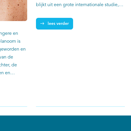
blijkt uit een grote internationale studie,
waaraan achttien Europese
kankerregistraties deelnamen aangevuld
lees verder
met gegevens van meer dan 117 miljoen
ongere en
mensen. Volgens de onderzoekers tonen
lanoom is
de resultaten van deze studie aan dat er in
 geworden en
Europa extra preventieve maatregelen
van de
nodig zijn om de blootstelling aan uv-
hter, de
straling, met name in de kindertijd, te
en en
beperken. Daarnaast is aanvullend
onderzoek nodig om vroegtijdige,
n door een
doelgerichte detectie van agressieve
ntie van
melanomen mogelijk te maken.
n mannen van
deren Melinda
 in een
.