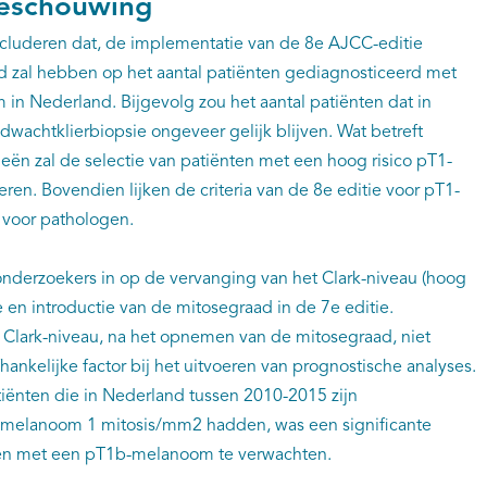
beschouwing
oncluderen dat, de implementatie van de 8e AJCC-editie
d zal hebben op het aantal patiënten gediagnosticeerd met
in Nederland. Bijgevolg zou het aantal patiënten dat in
wachtklierbiopsie ongeveer gelijk blijven. Wat betreft
ieën zal de selectie van patiënten met een hoog risico pT1-
ren. Bovendien lijken de criteria van de 8e editie voor pT1-
 voor pathologen.
derzoekers in op de vervanging van het Clark-niveau (hoog
e en introductie van de mitosegraad in de 7e editie.
t Clark-niveau, na het opnemen van de mitosegraad, niet
hankelijke factor bij het uitvoeren van prognostische analyses.
iënten die in Nederland tussen 2010-2015 zijn
melanoom 1 mitosis/mm2 hadden, was een significante
ten met een pT1b-melanoom te verwachten.