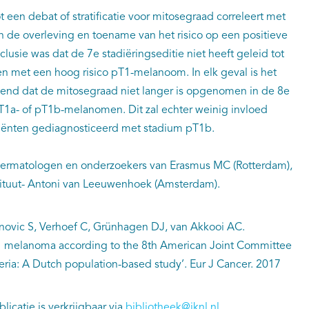
t een debat of stratificatie voor mitosegraad correleert met
an de overleving en toename van het risico op een positieve
lusie was dat de 7e stadiëringseditie niet heeft geleid tot
en met een hoog risico pT1-melanoom. In elk geval is het
end dat de mitosegraad niet langer is opgenomen in de 8e
 pT1a- of pT1b-melanomen. Dit zal echter weinig invloed
tiënten gediagnosticeerd met stadium pT1b.
ermatologen en onderzoekers van Erasmus MC (Rotterdam),
tituut- Antoni van Leeuwenhoek (Amsterdam).
novic S, Verhoef C, Grünhagen DJ, van Akkooi AC.
pT1 melanoma according to the 8th American Joint Committee
teria: A Dutch population-based study’. Eur J Cancer. 2017
icatie is verkrijgbaar via
bibliotheek@iknl.nl