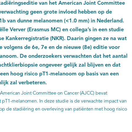
tadiëringseditie van het American Joint Committee
 verwachting geen grote invloed hebben op de
T1b van dunne melanomen (<1.0 mm) in Nederland.
ëlle Verver (Erasmus MC) en collega’s in een studie
e Kankerregistratie (NKR). Daarin gingen ze na wat
tie volgens de 6e, 7e en de nieuwe (8e) editie voor
anoom. De onderzoekers verwachten dat het aantal
htklierbiopsie ongeveer gelijk zal blijven en dat
t een hoog risico pT1-melanoom op basis van een
lijk zal verbeteren.
t American Joint Committee on Cancer (AJCC) bevat
t pT1-melanomen. In deze studie is de verwachte impact van
op de stadiëring en overleving van patiënten met hoog risico