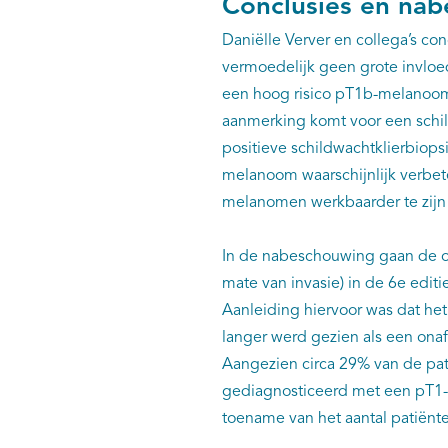
Conclusies en na
Daniëlle Verver en collega’s c
vermoedelijk geen grote invloe
een hoog risico pT1b-melanoom 
aanmerking komt voor een schild
positieve schildwachtklierbiops
melanoom waarschijnlijk verbete
melanomen werkbaarder te zijn
In de nabeschouwing gaan de on
mate van invasie) in de 6e editi
Aanleiding hiervoor was dat he
langer werd gezien als een onaf
Aangezien circa 29% van de pat
gediagnosticeerd met een pT1-
toename van het aantal patiën