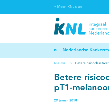
Meer IKNL sites
Ve
Bi
ka
Nederlandse Kankerreg
Nieuws
Betere risicoclassifi
Betere risicoc
pT1-melanoo
29 januari 2018