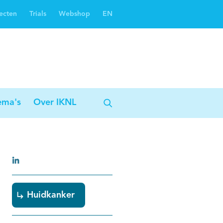
ecten
Trials
Webshop
EN
Oncoguide
Oncologiezorgnetwerken
ema's
Over IKNL
Huidkanker