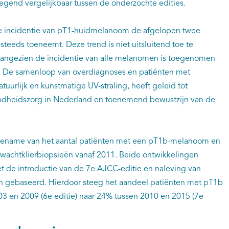
gend vergelijkbaar tussen de onderzochte edities.
t de incidentie van pT1-huidmelanoom de afgelopen twee
teeds toeneemt. Deze trend is niet uitsluitend toe te
 aangezien de incidentie van alle melanomen is toegenomen
en. De samenloop van overdiagnoses en patiënten met
atuurlijk en kunstmatige UV-straling, heeft geleid tot
ndheidszorg in Nederland en toenemend bewustzijn van de
 toename van het aantal patiënten met een pT1b-melanoom en
wachtklierbiopsieën vanaf 2011. Beide ontwikkelingen
 de introductie van de 7e AJCC-editie en naleving van
zijn gebaseerd. Hierdoor steeg het aandeel patiënten met pT1b
03 en 2009 (6e editie) naar 24% tussen 2010 en 2015 (7e