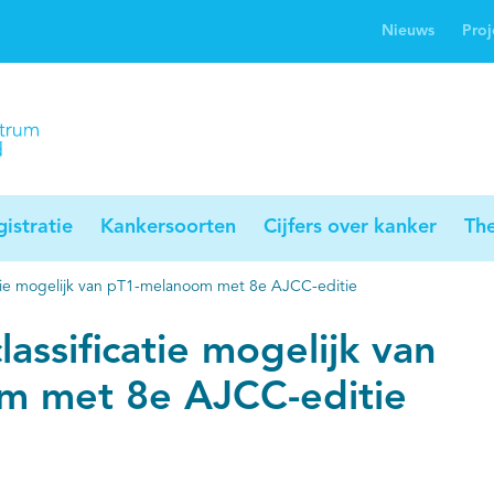
Nieuws
Proj
rwijsgids kanker
Profielstudie
Palliaweb
jwerkingen bij
Profiles registry
Palliarts (app)
nker
istratie
Kankersoorten
Cijfers over kanker
Th
catie mogelijk van pT1-melanoom met 8e AJCC-editie
lassificatie mogelijk van
m met 8e AJCC-editie