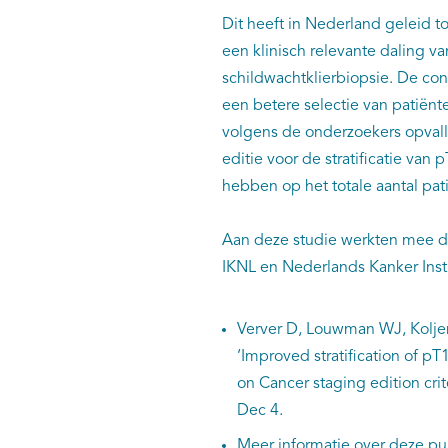
Dit heeft in Nederland geleid to
een klinisch relevante daling v
schildwachtklierbiopsie. De conc
een betere selectie van patiënt
volgens de onderzoekers opvall
editie voor de stratificatie van
hebben op het totale aantal pa
Aan deze studie werkten mee d
IKNL en Nederlands Kanker Ins
Verver D, Louwman WJ, Kolje
‘Improved stratification of 
on Cancer staging edition cri
Dec 4.
Meer informatie over deze publ