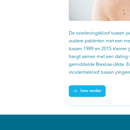
De overlevingskloof tussen j
oudere patiënten met een me
tussen 1989 en 2015 kleiner
hangt samen met een daling 
gemiddelde Breslow-dikte. Ec
incidentiekloof tussen jonger
ouderen is in deze periode
disproportioneel toegenome
lees verder
sterke toename van de incide
oudere patiënten, vooral va
70 jaar en ouder. Dat conclu
Schuurman (IKNL) en collega’s
publicatie in Acta Oncologica