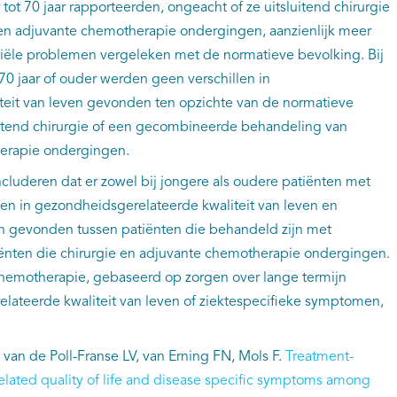
ot 70 jaar rapporteerden, ongeacht of ze uitsluitend chirurgie
 en adjuvante chemotherapie ondergingen, aanzienlijk meer
nciële problemen vergeleken met de normatieve bevolking. Bij
0 jaar of ouder werden geen verschillen in
eit van leven gevonden ten opzichte van de normatieve
luitend chirurgie of een gecombineerde behandeling van
herapie ondergingen.
cluderen dat er zowel bij jongere als oudere patiënten met
en in gezondheidsgerelateerde kwaliteit van leven en
n gevonden tussen patiënten die behandeld zijn met
tiënten die chirurgie en adjuvante chemotherapie ondergingen.
hemotherapie, gebaseerd op zorgen over lange termijn
lateerde kwaliteit van leven of ziektespecifieke symptomen,
 van de Poll-Franse LV, van Erning FN, Mols F.
Treatment-
 related quality of life and disease specific symptoms among