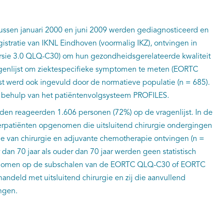
ussen januari 2000 en juni 2009 werden gediagnosticeerd en
istratie van IKNL Eindhoven (voormalig IKZ), ontvingen in
rsie 3.0 QLQ-C30) om hun gezondheidsgerelateerde kwaliteit
agenlijst om ziektespecifieke symptomen te meten (EORTC
st werd ook ingevuld door de normatieve populatie (n = 685).
behulp van het patiëntenvolgsysteem PROFILES.
en reageerden 1.606 personen (72%) op de vragenlijst. In de
rpatiënten opgenomen die uitsluitend chirurgie ondergingen
ie van chirurgie en adjuvante chemotherapie ontvingen (n =
 dan 70 jaar als ouder dan 70 jaar werden geen statistisch
rgenomen op de subschalen van de EORTC QLQ-C30 of EORTC
ndeld met uitsluitend chirurgie en zij die aanvullend
ngen.