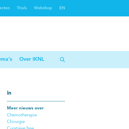
ecten
Trials
Webshop
EN
Oncoguide
Oncologiezorgnetwerken
ema's
Over IKNL
Meer nieuws over
Chemotherapie
Chirurgie
Curatieve fase