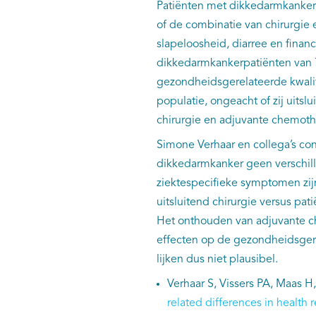
Patiënten met dikkedarmkanker t
of de combinatie van chirurgie
slapeloosheid, diarree en fina
dikkedarmkankerpatiënten van 7
gezondheidsgerelateerde kwalit
populatie, ongeacht of zij uits
chirurgie en adjuvante chemot
Simone Verhaar en collega’s con
dikkedarmkanker geen verschill
ziektespecifieke symptomen zij
uitsluitend chirurgie versus pa
Het onthouden van adjuvante c
effecten op de gezondheidsgere
lijken dus niet plausibel.
Verhaar S, Vissers PA, Maas H,
related differences in health