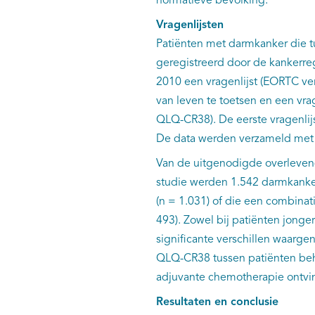
normatieve bevolking.
Vragenlijsten
Patiënten met darmkanker die t
geregistreerd door de kankerreg
2010 een vragenlijst (EORTC ve
van leven te toetsen en een vr
QLQ-CR38). De eerste vragenlij
De data werden verzameld met 
Van de uitgenodigde overlevend
studie werden 1.542 darmkanke
(n = 1.031) of die een combinat
493). Zowel bij patiënten jonger
significante verschillen waa
QLQ-CR38 tussen patiënten beha
adjuvante chemotherapie ontvi
Resultaten en conclusie