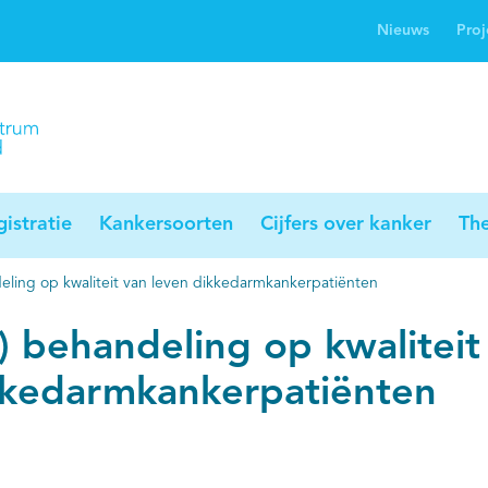
Nieuws
Proj
rwijsgids kanker
Profielstudie
Palliaweb
jwerkingen bij
Profiles registry
Palliarts (app)
nker
istratie
Kankersoorten
Cijfers over kanker
Th
eling op kwaliteit van leven dikkedarmkankerpatiënten
) behandeling op kwaliteit
kkedarmkankerpatiënten