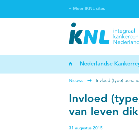
Meer IKNL sites
Ve
Bi
ka
Nederlandse Kankerreg
Nieuws
Invloed (type) behand
Invloed (type
van leven di
31 augustus 2015