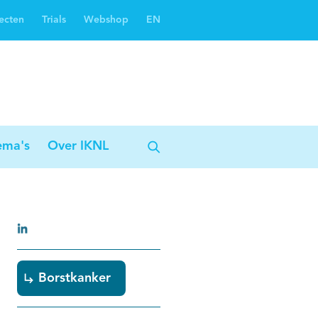
ecten
Trials
Webshop
EN
Oncoguide
Oncologiezorgnetwerken
ema's
Over IKNL
Borstkanker