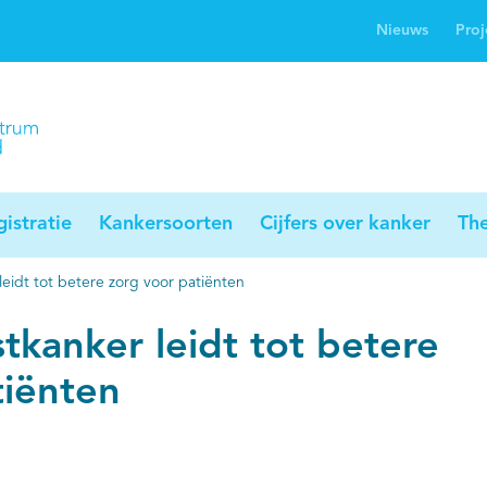
Nieuws
Proj
rwijsgids kanker
Profielstudie
Palliaweb
jwerkingen bij
Profiles registry
Palliarts (app)
nker
istratie
Kankersoorten
Cijfers over kanker
Th
eidt tot betere zorg voor patiënten
tkanker leidt tot betere
tiënten