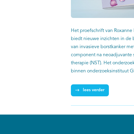
Het proefschrift van Roxann
biedt nieuwe inzichten in de
van invasieve borstkanker me
component na neoadjuvante 
therapie (NST). Het onderzoe
binnen onderzoeksinstituut
(Maastricht University) in sa
met de Universiteit Twente en
lees verder
de Nederlandse Kankerregistr
werpt nieuw licht op behand
en chirurgische keuzes bij de
patiëntengroep.