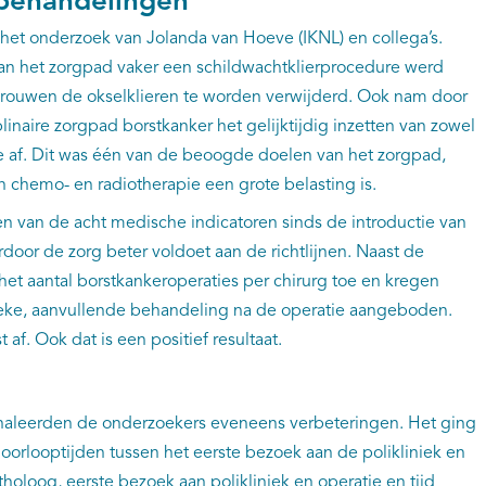
behandelingen
 het onderzoek van Jolanda van Hoeve (IKNL) en collega’s.
van het zorgpad vaker een schildwachtklierprocedure werd
vrouwen de okselklieren te worden verwijderd. Ook nam door
linaire zorgpad borstkanker het gelijktijdig inzetten van zowel
e af. Dit was één van de beoogde doelen van het zorgpad,
n chemo- en radiotherapie een grote belasting is.
ven van de acht medische indicatoren sinds de introductie van
rdoor de zorg beter voldoet aan de richtlijnen. Naast de
 aantal borstkankeroperaties per chirurg toe en kregen
fieke, aanvullende behandeling na de operatie aangeboden.
 af. Ook dat is een positief resultaat.
gnaleerden de onderzoekers eveneens verbeteringen. Het ging
oorlooptijden tussen het eerste bezoek aan de polikliniek en
tholoog, eerste bezoek aan polikliniek en operatie en tijd