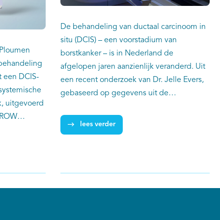
De behandeling van ductaal carcinoom in
situ (DCIS) – een voorstadium van
e Ploumen
borstkanker – is in Nederland de
 behandeling
afgelopen jaren aanzienlijk veranderd. Uit
t een DCIS-
een recent onderzoek van Dr. Jelle Evers,
systemische
gebaseerd op gegevens uit de
k, uitgevoerd
Nederlandse Kankerregistratie (NKR), blijkt
 GROW
dat de intensiteit van
lees verder
menwerking
(radiotherapie-)behandeling bij DCIS
 met data uit
steeds verder wordt afgebouwd. Dit is
atie (NKR),
vooral zichtbaar bij patiënten met een laag
eluitkomsten
risico op het ontwikkelen van invasieve
ze
borstkanker en terugkeer van de ziekte,
waaronder oudere patiënten.