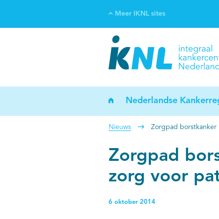
Meer IKNL sites
Ve
Bi
ka
Nederlandse Kankerreg
Nieuws
Zorgpad borstkanker l
Zorgpad bors
zorg voor pa
6 oktober 2014