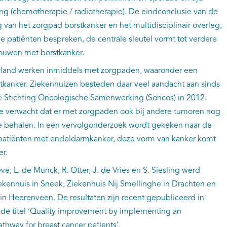
ng (chemotherapie / radiotherapie). De eindconclusie van de
g van het zorgpad borstkanker en het multidisciplinair overleg,
e patiënten bespreken, de centrale sleutel vormt tot verdere
rouwen met borstkanker.
erland werken inmiddels met zorgpaden, waaronder een
kanker. Ziekenhuizen besteden daar veel aandacht aan sinds
e Stichting Oncologische Samenwerking (Soncos) in 2012.
 verwacht dat er met zorgpaden ook bij andere tumoren nog
 te behalen. In een vervolgonderzoek wordt gekeken naar de
 patiënten met endeldarmkanker, deze vorm van kanker komt
er.
e, L. de Munck, R. Otter, J. de Vries en S. Siesling werd
ekenhuis in Sneek, Ziekenhuis Nij Smellinghe in Drachten en
in Heerenveen. De resultaten zijn recent gepubliceerd in
 de titel ‘Quality improvement by implementing an
thway for breast cancer patients’.