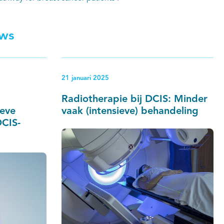
uws
21 januari 2025
Radiotherapie bij DCIS: Minder
ieve
vaak (intensieve) behandeling
DCIS-