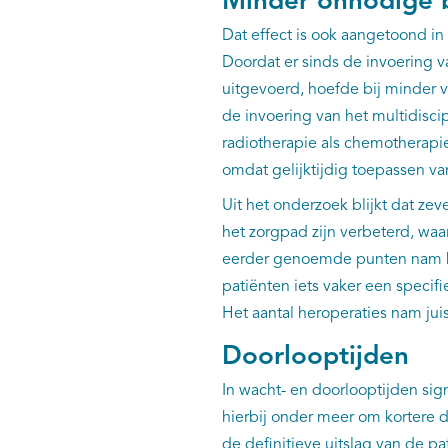
Minder onnodige 
Dat effect is ook aangetoond in
Doordat er sinds de invoering 
uitgevoerd, hoefde bij minder 
de invoering van het multidiscip
radiotherapie als chemotherapi
omdat gelijktijdig toepassen va
Uit het onderzoek blijkt dat ze
het zorgpad zijn verbeterd, waa
eerder genoemde punten nam het
patiënten iets vaker een speci
Het aantal heroperaties nam juist
Doorlooptijden
In wacht- en doorlooptijden si
hierbij onder meer om kortere d
de definitieve uitslag van de pa