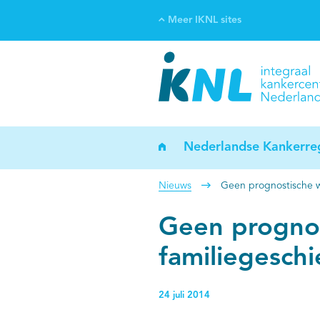
Meer IKNL sites
Ve
Bi
ka
Nederlandse Kankerreg
Nieuws
Geen prognostische wa
Geen progno
familiegeschi
24 juli 2014