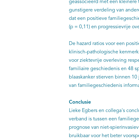
geassocieerd met een kleinere t
gunstigere verdeling van ander
dat een positieve familiegeschi
(p = 0,11) en progressievrije ov
De hazard ratios voor een posit
klinisch-pathologische kenmerke
voor ziektevrije overleving resp
familiaire geschiedenis en 48 
blaaskanker stierven binnen 10 
van familiegeschiedenis informa
Conclusie
Lieke Egbers en collega's concl
verband is tussen een familiege
prognose van niet-spierinvasieve
bruikbaar voor het beter ​​voors