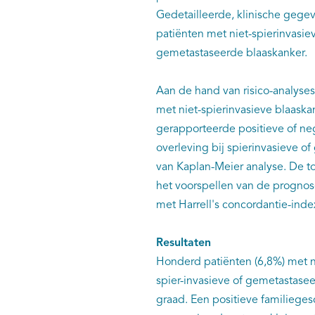
Gedetailleerde, klinische gege
patiënten met niet-spierinvasie
gemetastaseerde blaaskanker.
Aan de hand van risico-analyses
met niet-spierinvasieve blaaska
gerapporteerde positieve of neg
overleving bij spierinvasieve 
van Kaplan-Meier analyse. De t
het voorspellen van de prognos
met Harrell's concordantie-inde
Resultaten
Honderd patiënten (6,8%) met n
spier-invasieve of gemetastase
graad. Een positieve familiegesc