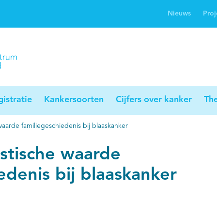
Nieuws
Proj
rwijsgids kanker
Profielstudie
Palliaweb
jwerkingen bij
Profiles registry
Palliarts (app)
nker
istratie
Kankersoorten
Cijfers over kanker
Th
arde familiegeschiedenis bij blaaskanker
stische waarde
edenis bij blaaskanker