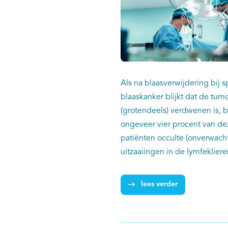
Als na blaasverwijdering bij s
blaaskanker blijkt dat de tum
(grotendeels) verdwenen is, bl
ongeveer vier procent van de
patiënten occulte (onverwach
uitzaaiingen in de lymfeklieren
Voor deze patiënten geldt ee
overleving. Dat blijkt uit een
lees verder
BlaaskankerZorg in Beeld (Bla