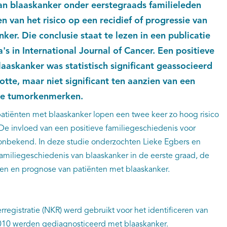
an blaaskanker onder eerstegraads familieleden
llen van het risico op een recidief of progressie van
nker. Die conclusie staat te lezen in een publicatie
's in International Journal of Cancer. Een positieve
laaskanker was statistisch significant geassocieerd
tte, maar niet significant ten aanzien van een
ere tumorkenmerken.
patiënten met blaaskanker lopen een twee keer zo hoog risico
 De invloed van een positieve familiegeschiedenis voor
onbekend. In deze studie onderzochten Lieke Egbers en
 familiegeschiedenis van blaaskanker in de eerste graad, de
en en prognose van patiënten met blaaskanker.
egistratie (NKR) werd gebruikt voor het identificeren van
2010 werden gediagnosticeerd met blaaskanker.