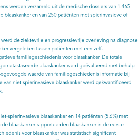
vens werden verzameld uit de medische dossiers van 1.465
ve blaaskanker en van 250 patiënten met spierinvasieve of
 werd de ziektevrije en progressievrije overleving na diagnose
nker vergeleken tussen patiënten met een zelf-
atieve familiegeschiedenis voor blaaskanker. De totale
of gemetastaseerde blaaskanker werd geëvalueerd met behulp
oegevoegde waarde van familiegeschiedenis informatie bij
e van niet-spierinvasieve blaaskanker werd gekwantificeerd
x.
iet-spierinvasieve blaaskanker en 14 patiënten (5,6%) met
erde blaaskanker rapporteerden blaaskanker in de eerste
hiedenis voor blaaskanker was statistisch significant