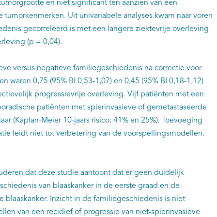
umorgrootte en niet significant ten aanzien van een
e tumorkenmerken. Uit univariabele analyses kwam naar voren
edenis gecorreleerd is met een langere ziektevrije overleving
erleving (p = 0,04).
ieve versus negatieve familiegeschiedenis na correctie voor
n waren 0,75 (95% BI 0,53-1,07) en 0,45 (95% BI 0,18-1,12)
ectievelijk progressievrije overleving. Vijf patiënten met een
sporadische patiënten met spierinvasieve of gemetastaseerde
jaar (Kaplan-Meier 10-jaars risico: 41% en 25%). Toevoeging
tie leidt niet tot verbetering van de voorspellingsmodellen.
uderen dat deze studie aantoont dat er geen duidelijk
schiedenis van blaaskanker in de eerste graad en de
 blaaskanker. Inzicht in de familiegeschiedenis is niet
pellen van een recidief of progressie van niet-spierinvasieve