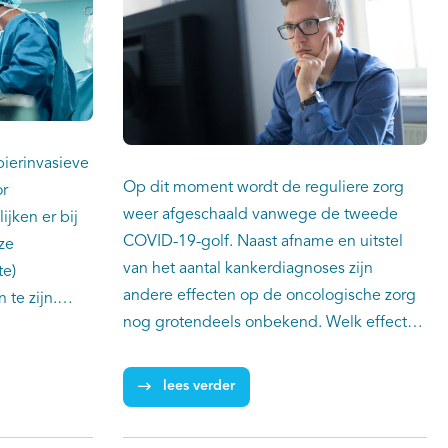
pierinvasieve
Op dit moment wordt de reguliere zorg
or
weer afgeschaald vanwege de tweede
ijken er bij
COVID-19-golf. Naast afname en uitstel
ze
van het aantal kankerdiagnoses zijn
te)
andere effecten op de oncologische zorg
 te zijn.
nog grotendeels onbekend. Welk effect
n slechtere
heeft uitstel of aanpassing van de zorg op
 studie van de
de uitkomsten van behandeling? Deze en
ZIB)-groep.
lees verder
andere vragen kunnen in de toekomst
worden beantwoord op basis van data uit