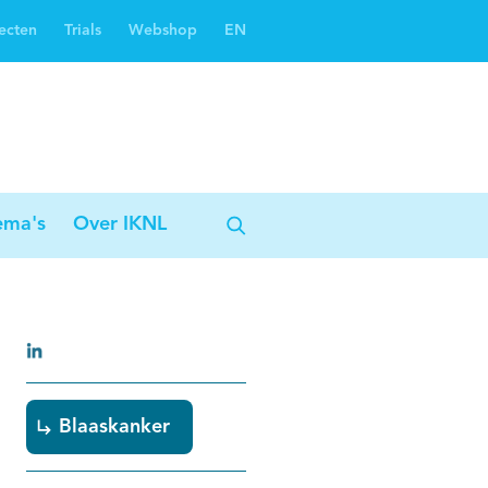
ecten
Trials
Webshop
EN
Oncoguide
Oncologiezorgnetwerken
ema's
Over IKNL
Blaaskanker