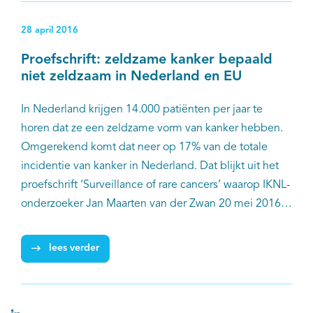
onderzoek worden gedaan naar optimale
28 april 2016
behandelstrategieën.
Proefschrift: zeldzame kanker bepaald
niet zeldzaam in Nederland en EU
In Nederland krijgen 14.000 patiënten per jaar te
horen dat ze een zeldzame vorm van kanker hebben.
Omgerekend komt dat neer op 17% van de totale
incidentie van kanker in Nederland. Dat blijkt uit het
proefschrift ‘Surveillance of rare cancers’ waarop IKNL-
onderzoeker Jan Maarten van der Zwan 20 mei 2016
promoveerde aan de Universiteit Twente. Van de 260
gedefinieerde vormen van kanker trof hij 223 (86%)
lees verder
zeldzame vormen aan in Nederland. In Europa gaat
het om gemiddeld 541.000 nieuwe patiënten per jaar.
Volgens de promovendus onderstrepen deze