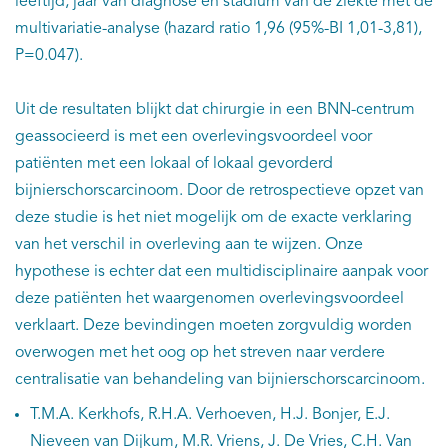
leeftijd, jaar van diagnose en stadium van de ziekte met de
multivariatie-analyse (hazard ratio 1,96 (95%-BI 1,01-3,81),
P=0.047).
Uit de resultaten blijkt dat chirurgie in een BNN-centrum
geassocieerd is met een overlevingsvoordeel voor
patiënten met een lokaal of lokaal gevorderd
bijnierschorscarcinoom. Door de retrospectieve opzet van
deze studie is het niet mogelijk om de exacte verklaring
van het verschil in overleving aan te wijzen. Onze
hypothese is echter dat een multidisciplinaire aanpak voor
deze patiënten het waargenomen overlevingsvoordeel
verklaart. Deze bevindingen moeten zorgvuldig worden
overwogen met het oog op het streven naar verdere
centralisatie van behandeling van bijnierschorscarcinoom.
T.M.A. Kerkhofs, R.H.A. Verhoeven, H.J. Bonjer, E.J.
Nieveen van Dijkum, M.R. Vriens, J. De Vries, C.H. Van