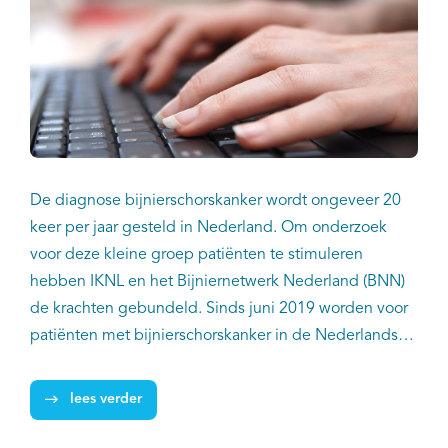
De diagnose bijnierschorskanker wordt ongeveer 20
keer per jaar gesteld in Nederland. Om onderzoek
voor deze kleine groep patiënten te stimuleren
hebben IKNL en het Bijniernetwerk Nederland (BNN)
de krachten gebundeld. Sinds juni 2019 worden voor
patiënten met bijnierschorskanker in de Nederlandse
Kankerregistratie (NKR) niet alleen basisgegevens
geregistreerd, maar ook tumorspecifieke items zoals
lees verder
hormoonproductie en de dosering van het medicijn
mitotaan. Met deze gegevens kan onder meer