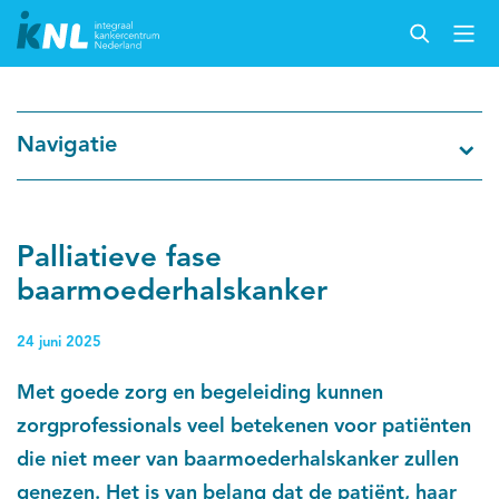
Nederlandse Kankerregistratie
Navigatie
Kankersoorten
Cijfers over kanker
Palliatieve fase
baarmoederhalskanker
Thema's
24 juni 2025
Over IKNL
Met goede zorg en begeleiding kunnen
zorgprofessionals veel betekenen voor patiënten
Kanker & leven
die niet meer van baarmoederhalskanker zullen
Palliatieve zorg
genezen. Het is van belang dat de patiënt, haar