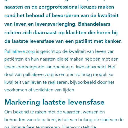
naasten en de zorgprofessional keuzes maken
Kankeratlas
rond het behoud of bevorderen van de kwaliteit
van leven en levensverlenging. Behandelaars
IKNL and the NCR
richten zich daarnaast op klachten die horen bij
de laatste levensfase van een patiënt met kanker.
Dure geneesmiddelen
Palliatieve zorg
is gericht op de kwaliteit van leven van
Itemsets
patiënten en hun naasten die te maken hebben met een
levensbedreigende aandoening of kwetsbaarheid. Het
Nieuws
doel van palliatieve zorg is om een zo hoog mogelijke
kwaliteit van leven te realiseren, bijvoorbeeld door het
Projecten
voorkomen of verlichten van lijden.
Trials
Markering laatste levensfase
Om bekend te raken met de waarden, wensen en
Webshop
behoeften van de patiënt, is het van belang de start van de
palliatieve fase te markeren. Hiervoor stelt de