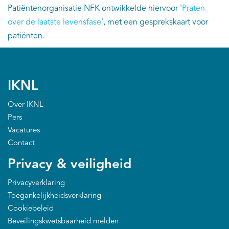
Patiëntenorganisatie NFK ontwikkelde hiervoor '
Praten
over de laatste levensfase
', met een gesprekskaart voor
patiënten.
IKNL
Over IKNL
Pers
Vacatures
Contact
Privacy & veiligheid
Privacyverklaring
Toegankelijkheidsverklaring
Cookiebeleid
Beveilingskwetsbaarheid melden