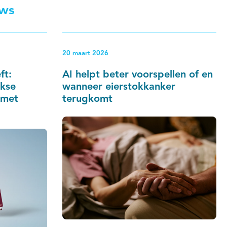
uws
20 maart 2026
ft:
AI helpt beter voorspellen of en
jkse
wanneer eierstokkanker
 met
terugkomt