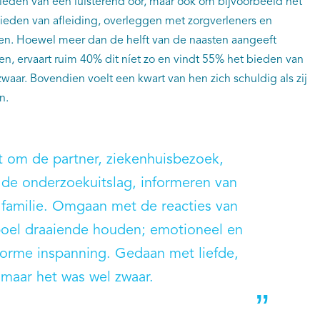
bieden van een luisterend oor, maar ook om bijvoorbeeld het
 bieden van afleiding, overleggen met zorgverleners en
den. Hoewel meer dan de helft van de naasten aangeeft
n, ervaart ruim 40% dit níet zo en vindt 55% het bieden van
waar. Bovendien voelt een kwart van hen zich schuldig als zij
n.
it om de partner, ziekenhuisbezoek,
de onderzoekuitslag, informeren van
 familie. Omgaan met de reacties van
boel draaiende houden; emotioneel en
norme inspanning. Gedaan met liefde,
maar het was wel zwaar.