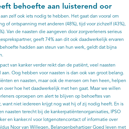
eft behoefte aan luisterend oor
aan zelf ook iets nodig te hebben. Het gaat dan vooral om
ing of ontspanning met anderen (48%), tijd voor zichzelf (43%),
0%). Van de naasten die aangeven door zorgverleners serieus
esprekspartner, geeft 74% aan dit ook daadwerkelijk ervaren
 behoefte hadden aan steun van hun werk, geldt dat bijna
n.
pact van kanker verder reikt dan de patiënt, veel naasten
l aan. Oog hebben voor naasten is dan ook van groot belang.
tiënten en naasten, maar ook de mensen om hen heen, helpen
an over hoe het daadwerkelijk met hen gaat. Maar we willen
rleners oproepen om alert te blijven op behoeftes van
ant niet iedereen krijgt nog wat hij of zij nodig heeft. En is
n naasten terecht bij de kankerpatiëntenorganisaties, IPSO
ker en kanker.nl voor lotgenotencontact of informatie over
 aldus Noor van Willegen, Belangenbehartiger Goed leven met