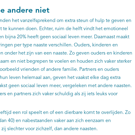
de andere niet
den het vanzelfsprekend om extra steun of hulp te geven en
t te kunnen doen. Echter, ruim de helft vindt het emotioneel
en bijna 20% heeft geen sociaal leven meer. Daarnaast maakt
aringen per type naaste verschillen. Ouders, kinderen en
jden onder het zijn van een naaste. Zo geven ouders en kinderen
zaam en niet begrepen te voelen en houden zich vaker sterker
voorbeeld vrienden of andere familie. Partners en ouders
hun leven helemaal aan, geven het vaakst elke dag extra
akst geen sociaal leven meer, vergeleken met andere naasten.
s en partners zich vaker schuldig als zij iets leuks voor
eeftijd een rol speelt en of een dierbare komt te overlijden. Zo
dan 40) en nabestaanden vaker aan zich eenzaam en
ij slechter voor zichzelf, dan andere naasten.