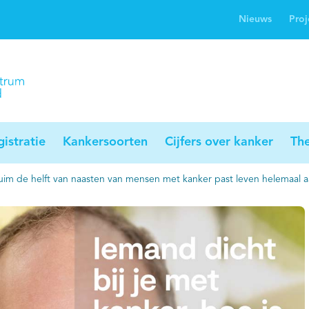
Nieuws
Proj
rwijsgids kanker
Profielstudie
Palliaweb
jwerkingen bij
Profiles registry
Palliarts (app)
nker
istratie
Kankersoorten
Cijfers over kanker
Th
 ruim de helft van naasten van mensen met kanker past leven helemaal 