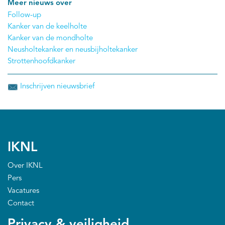
Meer nieuws over
Follow-up
Kanker van de keelholte
Kanker van de mondholte
Neusholtekanker en neusbijholtekanker
Strottenhoofdkanker
Inschrijven nieuwsbrief
IKNL
Over IKNL
Pers
Vacatures
Contact
Privacy & veiligheid