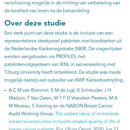
verschuiving mogelijk in de richting van verbetering van
de kwaliteit van leven na de behandeling.
Over deze studie
Een sterk punt van deze studie is de inclusie van een
representatieve steekproef patiënten met borstkanker uit
de Nederlandse Kankerregistratie (NKR). De vragenlijsten
werden aangeboden via PROFILES, het
patiëntenvolgsysteem van IKNL in samenwerking met
Tilburg University heeft ontwikkeld. De studie was mede
mogelijk dankzij een subsidie van KWF Kankerbestrijding.
A C M van Bommel, K M de Ligt, K Schreuder, J H
Maduro, T Van Dalen, M T F D Vrancken Peeters, M A
M Mureau, S Siesling en de NABON Breast Cancer
Audit Working Group.
The added value of immediate
breast reconstruction to health-related quality of life of
breast cancer patients
. Eur J Surg Oncol. 2020 Jun 11