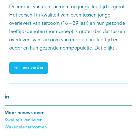
De impact van een sarcoom op jonge leeftijd is groot.
Het verschil in kwaliteit van leven tussen jonge
overlevers van sarcoom (18 – 39 jaar) en hun gezonde
leeftijdsgenoten (normgroep) is groter dan dat tussen
overlevers van sarcoom van middelbare leeftijd en
ouder en hun gezonde normpopulatie. Dat blijkt
uit data van de SURVSARC-studie van prof. dr. Winette
van der Graaf, AVL en Erasmus MC en dr. Olga
lees verder
Husson, NKI. De uitkomsten zijn beschreven in
het artikel 'The age-related impact of surviving
sarcoma on health-related quality of life' in het
wetenschappelijke tijdschrift ESMO Open.
Meer nieuws over
Kwaliteit van leven
Wekedelensarcomen