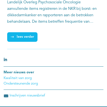
Landelijk Overleg Psychosociale Oncologie
aanvullende items registreren in de NKR bij borst- en
dikkedarmkanker en rapporteren aan de betrokken
behandelaars. De items betreffen frequentie van
afname en bespreken van een signaleringsinstrument
naar problemen op fysiek, psychisch en/of sociaal
lees verder
vlak, het type signaleringsinstrument en eventuele
verwijzing naar psychosociale, paramedische en
medisch specialistische revalidatiezorgverleners. Ook
krijgen verpleegkundig(en) (specialisten) een e-
learningmodule en masterclasses aangeboden over
Meer nieuws over
psychische, sociale en fysieke gevolgen van kanker,
Kwaliteit van zorg
basale psychosociale zorg en verwijsmogelijkheden
Ondersteunende zorg
voor gespecialiseerde zorg.
Inschrijven nieuwsbrief