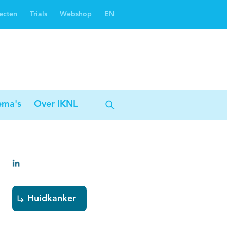
ecten
Trials
Webshop
EN
Oncoguide
Oncologiezorgnetwerken
ema's
Over IKNL
Huidkanker