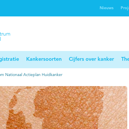
Nieuws
Proj
rwijsgids kanker
Profielstudie
Palliaweb
jwerkingen bij
Profiles registry
Palliarts (app)
nker
istratie
Kankersoorten
Cijfers over kanker
Th
m Nationaal Actieplan Huidkanker