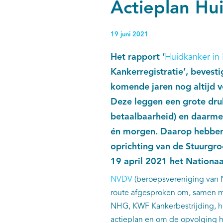
Actieplan Hu
19 juni 2021
Het rapport ‘
Huidkanker in
Kankerregistratie’, beves
komende jaren nog altijd 
Deze leggen een grote dr
betaalbaarheid) en daarme
én morgen. Daarop hebben
oprichting van de Stuurgr
19 april 2021 het Nationa
NVDV
(beroepsvereniging van 
route afgesproken om, samen me
NHG, KWF Kankerbestrijding, het
actieplan en om de opvolging hi