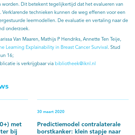
worden. Dit betekent tegelijkertijd dat het evalueren van
s. Verklarende technieken kunnen de weg effenen voor een
rgestuurde leermodellen. De evaluatie en vertaling naar de
end onderzoek.
arissa Van Maaren, Mathijs P Hendriks, Annette Ten Teije,
e Learning Explainability in Breast Cancer Survival
. Stud
Jun 16;
icatie is verkrijgbaar via
bibliotheek@iknl.nl
uws
30 maart 2020
80+) met
Predictiemodel contralaterale
er bij
borstkanker: klein stapje naar