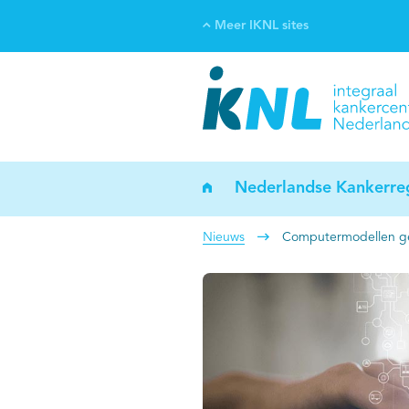
Meer IKNL sites
Ve
Bi
ka
Nederlandse Kankerreg
Nieuws
Computermodellen gev