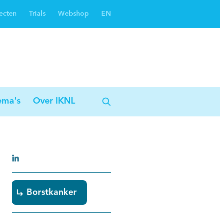
ecten
Trials
Webshop
EN
Oncoguide
Oncologiezorgnetwerken
ema's
Over IKNL
Borstkanker