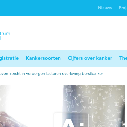
Nieuws
Proj
rwijsgids kanker
Profielstudie
Palliaweb
jwerkingen bij
Profiles registry
Palliarts (app)
nker
istratie
Kankersoorten
Cijfers over kanker
Th
en inzicht in verborgen factoren overleving borstkanker