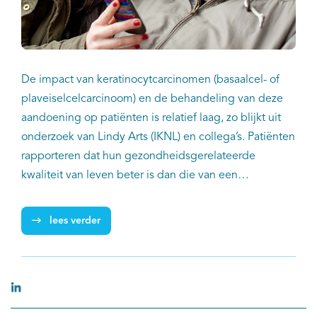
De impact van keratinocytcarcinomen (basaalcel- of
plaveiselcelcarcinoom) en de behandeling van deze
aandoening op patiënten is relatief laag, zo blijkt uit
onderzoek van Lindy Arts (IKNL) en collega’s. Patiënten
rapporteren dat hun gezondheidsgerelateerde
kwaliteit van leven beter is dan die van een
normatieve populatie. Volgens de onderzoekers is dat
waarschijnlijk het gevolg van aanpassingsgedrag. Ten
lees verder
aanzien van tevredenheid en cosmetische resultaten
van diverse type behandelingen vonden de
onderzoekers geen statistisch significante verschillen.
Zorgverleners kunnen deze kennis gebruiken om
patiënten beter te informeren bij het kiezen van een