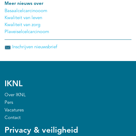
Meer nieuws over
behandeling.
Basaalcelcarcinooom
Kwaliteit van leven
Kwaliteit van zorg
Plaveiselcelcarcinoom
Inschrijven nieuwsbrief
IKNL
Over IKNL
Pers
Vacatures
Contact
Privacy & veiligheid