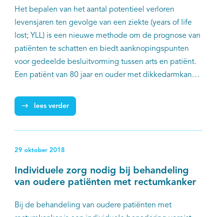
Het bepalen van het aantal potentieel verloren
levensjaren ten gevolge van een ziekte (years of life
lost; YLL) is een nieuwe methode om de prognose van
patiënten te schatten en biedt aanknopingspunten
voor gedeelde besluitvorming tussen arts en patiënt.
Een patiënt van 80 jaar en ouder met dikkedarmkanker
sterft bijvoorbeeld gemiddeld 2,2 jaar eerder in
vergelijking tot leeftijdsgenoten uit de algemene
lees verder
bevolking. Voordat met dit model betrouwbare,
individuele prognoses aan patiënten gegeven kunnen
worden, is aanvullend onderzoek nodig. Met name
29 oktober 2018
naar de impact van comorbiditeiten en kwetsbaarheid
(frailty), concludeert een internationale groep
Individuele zorg nodig bij behandeling
onderzoekers in de World Journal of Surgery.
van oudere patiënten met rectumkanker
Bij de behandeling van oudere patiënten met