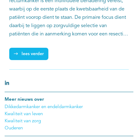
rectumkanker is een individuele benadering vereist,
waarbij op de eerste plaats de kwetsbaarheid van de
patiënt voorop dient te staan. De primaire focus dient
daarbij te liggen op zorgvuldige selectie van
patiënten die in aanmerking komen voor een resectie.
Daarnaast kunnen verbeterde chirurgische en peri-
operatieve technieken bijdragen aan verbetering van
lees verder
de zorg. Maar zeker zo belangrijk zijn functieherstel na
de operatie en uitkomsten van behandeling zoals die
door de patiënten zelf worden ervaren. Dat stelt een
groep ervaren oncologen en geriaters uit Europa en
de VS in de European Journal of Surgical Oncology.
Meer nieuws over
Dikkedarmkanker en endeldarmkanker
Kwaliteit van leven
Kwaliteit van zorg
Ouderen