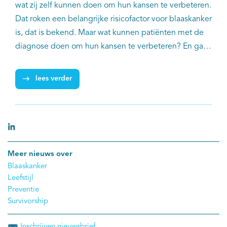
wat zij zelf kunnen doen om hun kansen te verbeteren.
Dat roken een belangrijke risicofactor voor blaaskanker
is, dat is bekend. Maar wat kunnen patiënten met de
diagnose doen om hun kansen te verbeteren? En gaat
dat verder dan stoppen met roken? Om deze vragen
beter te kunnen beantwoorden doen urologen samen
lees verder
met epidemiologen een onderzoek naar de invloed
van leefstijl op de prognose bij Ta-T1 blaaskanker.
Meer nieuws over
Blaaskanker
Leefstijl
Preventie
Survivorship
Inschrijven nieuwsbrief