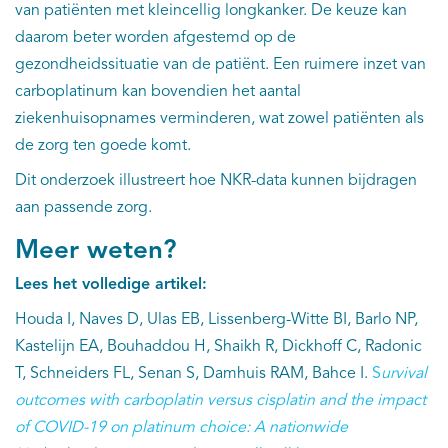
van patiënten met kleincellig longkanker. De keuze kan
daarom beter worden afgestemd op de
gezondheidssituatie van de patiënt. Een ruimere inzet van
carboplatinum kan bovendien het aantal
ziekenhuisopnames verminderen, wat zowel patiënten als
de zorg ten goede komt.
Dit onderzoek illustreert hoe NKR-data kunnen bijdragen
aan passende zorg.
Meer weten?
Lees het volledige artikel:
Houda I, Naves D, Ulas EB, Lissenberg-Witte BI, Barlo NP,
Kastelijn EA, Bouhaddou H, Shaikh R, Dickhoff C, Radonic
T, Schneiders FL, Senan S, Damhuis RAM, Bahce I.
S
urvival
outcomes with carboplatin versus cisplatin and the impact
of COVID-19 on platinum choice: A nationwide