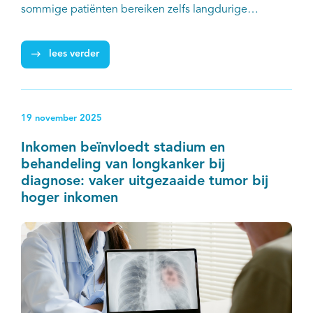
sommige patiënten bereiken zelfs langdurige
ziektestabilisatie. Maar ze slaan niet bij iedereen
aan, gaan gepaard met een risico op ernstige
lees verder
bijwerkingen en zijn daarbij kostbaar. Een nieuw
rapport van IKNL en DICA biedt inzicht in
het zorglandschap rond immuuntherapie; wie krijgt
19 november 2025
deze behandeling in de dagelijkse praktijk en wat zijn
uitkomsten hiervan?
Inkomen beïnvloedt stadium en
behandeling van longkanker bij
diagnose: vaker uitgezaaide tumor bij
hoger inkomen