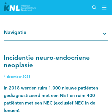
Nederlandse Kankerregistratie
Navigatie
Kankersoorten
Cijfers over kanker
Incidentie neuro-endocriene
neoplasie
Thema's
4 december 2023
Over IKNL
In 2018 werden ruim 1.000 nieuwe patiënten
gediagnosticeerd met een NET en ruim 400
Kanker & leven
patiënten met een NEC (exclusief NEC in de
Palliatieve zorg
longen).