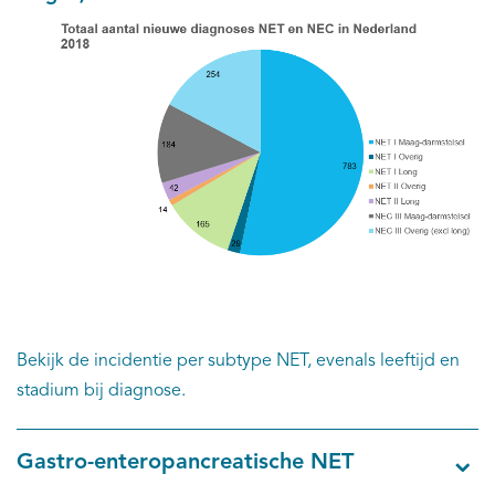
Kankeratlas
IKNL and the NCR
Dure geneesmiddelen
Itemsets
Nieuws
Projecten
Bekijk de incidentie per subtype NET, evenals leeftijd en
Trials
stadium bij diagnose.
Webshop
Gastro-enteropancreatische NET