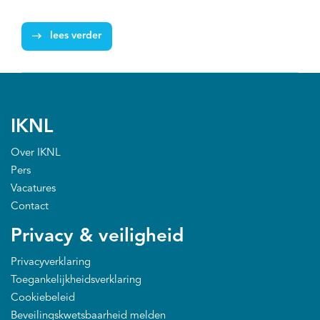
eerste netwerk dat een iFrame van
onderzoekbijkanker.nl op de eigen website toont.
lees verder
IKNL
Over IKNL
Pers
Vacatures
Contact
Privacy & veiligheid
Privacyverklaring
Toegankelijkheidsverklaring
Cookiebeleid
Beveilingskwetsbaarheid melden