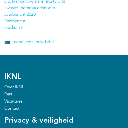
Ductaal carcinoma in situ (DCIS)
Invasief mammacarcinoom
Jaarbericht 2020
Persbericht
Stadium I
Inschrijven nieuwsbrief
IKNL
Over IKNL
Pers
Vacatures
Contact
Privacy & veiligheid