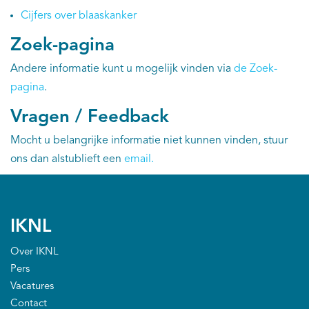
Cijfers over blaaskanker
Zoek-pagina
Andere informatie kunt u mogelijk vinden via
de Zoek-
pagina
.
Vragen / Feedback
Mocht u belangrijke informatie niet kunnen vinden, stuur
ons dan alstublieft een
email
.
IKNL
Over IKNL
Pers
Vacatures
Contact