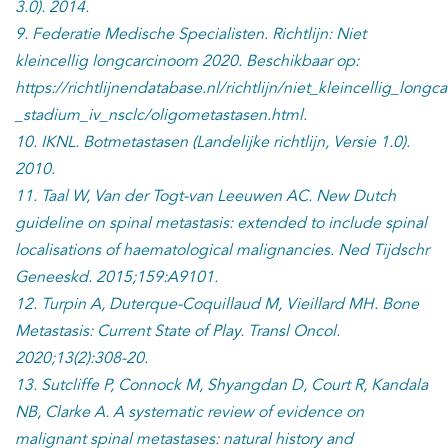
3.0). 2014.
9. Federatie Medische Specialisten. Richtlijn: Niet
kleincellig longcarcinoom 2020. Beschikbaar op:
https://richtlijnendatabase.nl/richtlijn/niet_kleincellig_lo
_stadium_iv_nsclc/oligometastasen.html.
10. IKNL. Botmetastasen (Landelijke richtlijn, Versie 1.0).
2010.
11. Taal W, Van der Togt-van Leeuwen AC. New Dutch
guideline on spinal metastasis: extended to include spinal
localisations of haematological malignancies. Ned Tijdschr
Geneeskd. 2015;159:A9101.
12. Turpin A, Duterque-Coquillaud M, Vieillard MH. Bone
Metastasis: Current State of Play. Transl Oncol.
2020;13(2):308-20.
13. Sutcliffe P, Connock M, Shyangdan D, Court R, Kandala
NB, Clarke A. A systematic review of evidence on
malignant spinal metastases: natural history and