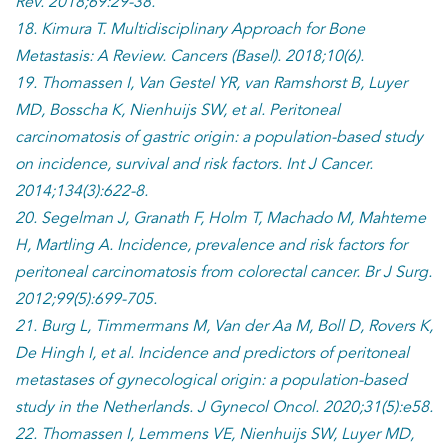
Rev. 2018;69:29-38.
18. Kimura T. Multidisciplinary Approach for Bone
Metastasis: A Review. Cancers (Basel). 2018;10(6).
19. Thomassen I, Van Gestel YR, van Ramshorst B, Luyer
MD, Bosscha K, Nienhuijs SW, et al. Peritoneal
carcinomatosis of gastric origin: a population-based study
on incidence, survival and risk factors. Int J Cancer.
2014;134(3):622-8.
20. Segelman J, Granath F, Holm T, Machado M, Mahteme
H, Martling A. Incidence, prevalence and risk factors for
peritoneal carcinomatosis from colorectal cancer. Br J Surg.
2012;99(5):699-705.
21. Burg L, Timmermans M, Van der Aa M, Boll D, Rovers K,
De Hingh I, et al. Incidence and predictors of peritoneal
metastases of gynecological origin: a population-based
study in the Netherlands. J Gynecol Oncol. 2020;31(5):e58.
22. Thomassen I, Lemmens VE, Nienhuijs SW, Luyer MD,