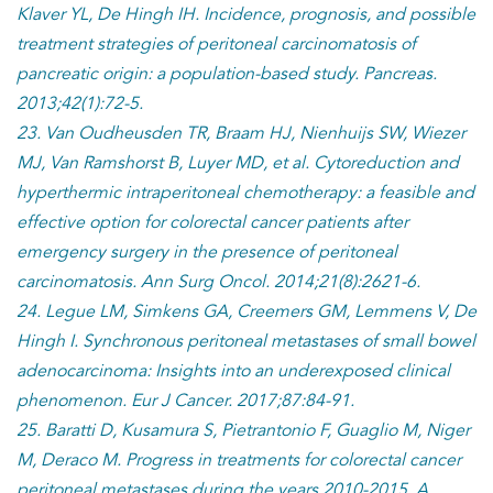
Klaver YL, De Hingh IH. Incidence, prognosis, and possible
treatment strategies of peritoneal carcinomatosis of
pancreatic origin: a population-based study. Pancreas.
2013;42(1):72-5.
23. Van Oudheusden TR, Braam HJ, Nienhuijs SW, Wiezer
MJ, Van Ramshorst B, Luyer MD, et al. Cytoreduction and
hyperthermic intraperitoneal chemotherapy: a feasible and
effective option for colorectal cancer patients after
emergency surgery in the presence of peritoneal
carcinomatosis. Ann Surg Oncol. 2014;21(8):2621-6.
24. Legue LM, Simkens GA, Creemers GM, Lemmens V, De
Hingh I. Synchronous peritoneal metastases of small bowel
adenocarcinoma: Insights into an underexposed clinical
phenomenon. Eur J Cancer. 2017;87:84-91.
25. Baratti D, Kusamura S, Pietrantonio F, Guaglio M, Niger
M, Deraco M. Progress in treatments for colorectal cancer
peritoneal metastases during the years 2010-2015. A