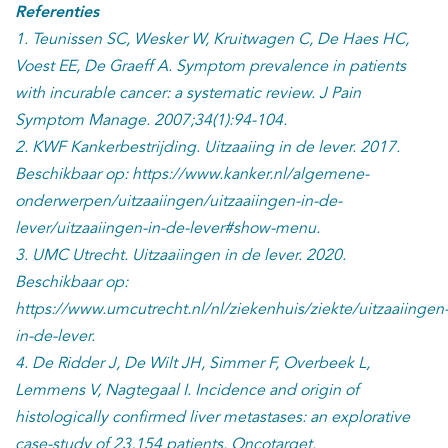
Referenties
1. Teunissen SC, Wesker W, Kruitwagen C, De Haes HC,
Voest EE, De Graeff A. Symptom prevalence in patients
with incurable cancer: a systematic review. J Pain
Symptom Manage. 2007;34(1):94-104.
2. KWF Kankerbestrijding. Uitzaaiing in de lever. 2017.
Beschikbaar op: https://www.kanker.nl/algemene-
onderwerpen/uitzaaiingen/uitzaaiingen-in-de-
lever/uitzaaiingen-in-de-lever#show-menu.
3. UMC Utrecht. Uitzaaiingen in de lever. 2020.
Beschikbaar op:
https://www.umcutrecht.nl/nl/ziekenhuis/ziekte/uitzaaiingen
in-de-lever.
4. De Ridder J, De Wilt JH, Simmer F, Overbeek L,
Lemmens V, Nagtegaal I. Incidence and origin of
histologically confirmed liver metastases: an explorative
case-study of 23,154 patients. Oncotarget.