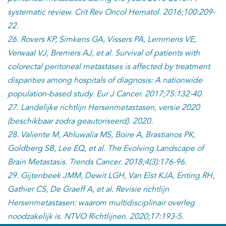
systematic review. Crit Rev Oncol Hematol. 2016;100:209-
22.
26. Rovers KP, Simkens GA, Vissers PA, Lemmens VE,
Verwaal VJ, Bremers AJ, et al. Survival of patients with
colorectal peritoneal metastases is affected by treatment
disparities among hospitals of diagnosis: A nationwide
population-based study. Eur J Cancer. 2017;75:132-40.
27. Landelijke richtlijn Hersenmetastasen, versie 2020
(beschikbaar zodra geautoriseerd). 2020.
28. Valiente M, Ahluwalia MS, Boire A, Brastianos PK,
Goldberg SB, Lee EQ, et al. The Evolving Landscape of
Brain Metastasis. Trends Cancer. 2018;4(3):176-96.
29. Gijtenbeek JMM, Dewit LGH, Van Elst KJA, Enting RH,
Gathier CS, De Graeff A, et al. Revisie richtlijn
Hersenmetastasen: waarom multidisciplinair overleg
noodzakelijk is. NTVO Richtlijnen. 2020;17:193-5.