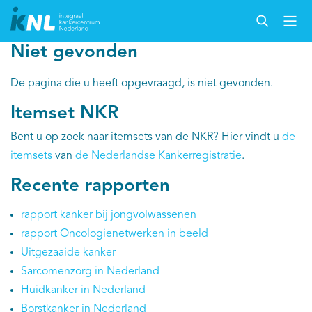
Niet gevonden
Nederlandse Kankerregistratie
De pagina die u heeft opgevraagd, is niet gevonden.
Itemset NKR
Kankersoorten
Bent u op zoek naar itemsets van de NKR? Hier vindt u
de
itemsets
van
de Nederlandse Kankerregistratie
.
Cijfers over kanker
Recente rapporten
Thema's
rapport kanker bij jongvolwassenen
Over IKNL
rapport Oncologienetwerken in beeld
Uitgezaaide kanker
Kanker & leven
Sarcomenzorg in Nederland
Huidkanker in Nederland
Palliatieve zorg
Borstkanker in Nederland