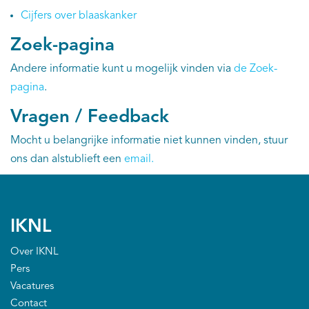
Cijfers over blaaskanker
Kankeratlas
Zoek-pagina
IKNL and the NCR
Andere informatie kunt u mogelijk vinden via
de Zoek-
pagina
.
Dure geneesmiddelen
Vragen / Feedback
Itemsets
Mocht u belangrijke informatie niet kunnen vinden, stuur
ons dan alstublieft een
email
.
Nieuws
Projecten
IKNL
Trials
Over IKNL
Pers
Webshop
Vacatures
Contact